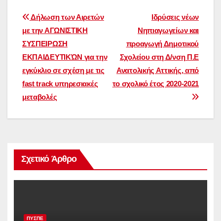
Πλοήγηση
Δήλωση των Αιρετών
Ιδρύσεις νέων
με την ΑΓΩΝΙΣΤΙΚΗ
Νηπιαγωγείων και
άρθρων
ΣΥΣΠΕΙΡΩΣΗ
προαγωγή Δημοτικού
ΕΚΠΑΙΔΕΥΤΙΚΏΝ για την
Σχολείου στη Δ/νση Π.Ε
εγκύκλιο σε σχέση με τις
Ανατολικής Αττικής, από
fast track υπηρεσιακές
το σχολικό έτος 2020-2021
μεταβολές
Σχετικό Άρθρο
ΠΥΣΠΕ