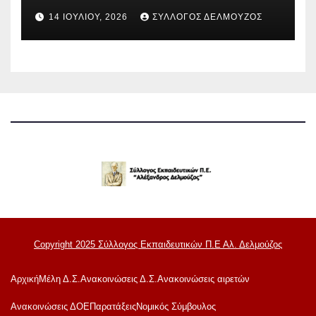
ΚΑΤΑΣΚΗΝΩΣΕΙΣ ΔΟΕ
14 ΙΟΥΛΊΟΥ, 2026
ΣΎΛΛΟΓΟΣ ΔΕΛΜΟΎΖΟΣ
Copyright 2025 Σύλλογος Εκπαιδευτικών Π.Ε Αλ. Δελμούζος
Αρχική
Μέλη Δ.Σ.
Ανακοινώσεις Δ.Σ.
Ανακοινώσεις αιρετών
Ανακoινώσεις ΔΟΕ
Παρατάξεις
Νομικός Σύμβουλος