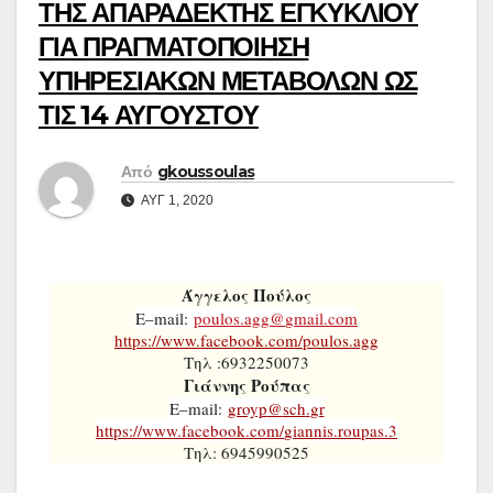
ΤΗΣ ΑΠΑΡΑΔΕΚΤΗΣ ΕΓΚΥΚΛΙΟΥ
ΓΙΑ ΠΡΑΓΜΑΤΟΠΟΙΗΣΗ
ΥΠΗΡΕΣΙΑΚΩΝ ΜΕΤΑΒΟΛΩΝ ΩΣ
ΤΙΣ 14 ΑΥΓΟΥΣΤΟΥ
Από
gkoussoulas
ΑΥΓ 1, 2020
Άγγελος Πούλος
E
–
mail
:
poulos
.
agg
@
gmail
.
com
https://www.facebook.com/poulos.agg
Τηλ :6932250073
Γιάννης Ρούπας
E
–
mail
:
groyp
@
sch
.
gr
https
://
www
.
facebook
.
com
/
giannis
.
roupas
.3
Τηλ: 6945990525