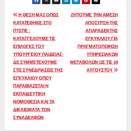
Πλοήγηση
Η ΘΕΣΗ ΜΑΣ ΟΠΩΣ
ΖΗΤΟΥΜΕ ΤΗΝ ΑΜΕΣΗ
ΚΑΤΑΤΕΘΗΚΕ ΣΤΟ
ΑΠΟΣΥΡΣΗ ΤΗΣ
άρθρων
ΠΥΣΠΕ :
ΑΠΑΡΑΔΕΚΤΗΣ
ΚΑΤΑΓΓΕΛΟΥΜΕ ΤΙΣ
ΕΓΚΥΚΛΙΟΥ ΓΙΑ
ΕΠΙΛΟΓΕΣ ΤΟΥ
ΠΡΑΓΜΑΤΟΠΟΙΗΣΗ
ΥΠΟΥΡΓΕΙΟΥ ΠΑΙΔΕΙΑΣ-
ΥΠΗΡΕΣΙΑΚΩΝ
ΔΕ ΣΥΜΜΕΤΕΧΟΥΜΕ
ΜΕΤΑΒΟΛΩΝ ΩΣ ΤΙΣ 14
ΣΤΙΣ ΣΥΝΕΔΡΙΑΣΕΙΣ ΤΗΣ
ΑΥΓΟΥΣΤΟΥ
ΕΓΚΥΚΛΙΟΥ ΟΠΟΥ
ΠΑΡΑΒΙΑΖΕΤΑΙ Η
ΕΚΠΑΙΔΕΥΤΙΚΗ
ΝΟΜΟΘΕΣΙΑ ΚΑΙ ΤΑ
ΔΙΚΑΙΩΜΑΤΑ ΤΩΝ
ΣΥΝΑΔΕΛΦΩΝ