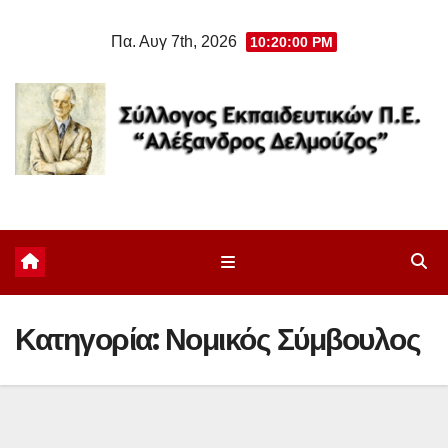
Μετάβαση
Πα. Αυγ 7th, 2026
10:20:00 PM
στο
περιεχόμενο
Κατηγορία:
Νομικός Σύμβουλος