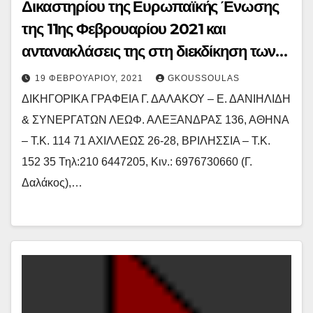
Δικαστηρίου της Ευρωπαϊκής Ένωσης
της 11ης Φεβρουαρίου 2021 και
αντανακλάσεις της στη διεκδίκηση των
αναπληρωτών εκπαιδευτικών για
19 ΦΕΒΡΟΥΑΡΊΟΥ, 2021
GKOUSSOULAS
μονιμοποίησή τους – Η απόφαση
ΔΙΚΗΓΟΡΙΚΑ ΓΡΑΦΕΙΑ Γ. ΔΑΛΑΚΟΥ – Ε. ΔΑΝΙΗΛΙΔΗ
& ΣΥΝΕΡΓΑΤΩΝ ΛΕΩΦ. ΑΛΕΞΑΝΔΡΑΣ 136, ΑΘΗΝΑ
– Τ.Κ. 114 71 ΑΧΙΛΛΕΩΣ 26-28, ΒΡΙΛΗΣΣΙΑ – Τ.Κ.
152 35 Τηλ:210 6447205, Κιν.: 6976730660 (Γ.
Δαλάκος),…