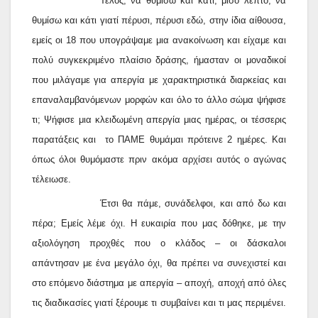
Τέλος, να θυμίσω και κάτι, μισό λεπτό, να
θυμίσω και κάτι γιατί πέρυσι, πέρυσι εδώ, στην ίδια αίθουσα,
εμείς οι 18 που υπογράψαμε μια ανακοίνωση και είχαμε και
πολύ συγκεκριμένο πλαίσιο δράσης, ήμασταν οι μοναδικοί
που μιλάγαμε για απεργία με χαρακτηριστικά διαρκείας και
επαναλαμβανόμενων μορφών και όλο το άλλο σώμα ψήφισε
τι; Ψήφισε μια κλειδωμένη απεργία μιας ημέρας, οι τέσσερις
παρατάξεις και το ΠΑΜΕ θυμάμαι πρότεινε 2 ημέρες. Και
όπως όλοι θυμόμαστε πριν ακόμα αρχίσει αυτός ο αγώνας
τέλειωσε.
Έτσι θα πάμε, συνάδελφοι, και από δω και
πέρα; Εμείς λέμε όχι. Η ευκαιρία που μας δόθηκε, με την
αξιολόγηση προχθές που ο κλάδος – οι δάσκαλοι
απάντησαν με ένα μεγάλο όχι, θα πρέπει να συνεχιστεί και
στο επόμενο διάστημα με απεργία – αποχή, αποχή από όλες
τις διαδικασίες γιατί ξέρουμε τι συμβαίνει και τι μας περιμένει.