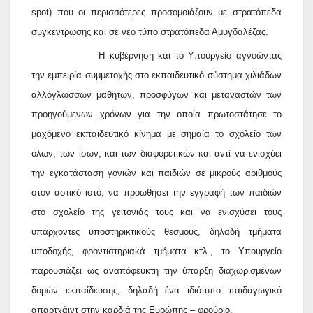
spot
) που οι περισσότερες προσομοιάζουν με στρατόπεδα
συγκέντρωσης και σε νέο τύπο στρατόπεδα Αμυγδαλέζας.
Η κυβέρνηση και το Υπουργείο αγνοώντας
την εμπειρία συμμετοχής στο εκπαιδευτικό σύστημα χιλιάδων
αλλόγλωσσων μαθητών, προσφύγων και μεταναστών των
προηγούμενων χρόνων για την οποία πρωτοστάτησε το
μαχόμενο εκπαιδευτικό κίνημα με σημαία το σχολείο των
όλων, των ίσων, και των διαφορετικών και αντί να ενισχύει
την εγκατάσταση γονιών και παιδιών σε μικρούς αριθμούς
στον αστικό ιστό, να προωθήσει την εγγραφή των παιδιών
στο σχολείο της γειτονιάς τους και να ενισχύσει τους
υπάρχοντες υποστηρικτικούς θεσμούς, δηλαδή τμήματα
υποδοχής, φροντιστηριακά τμήματα κτλ., το Υπουργείο
παρουσιάζει ως αναπόφευκτη την ύπαρξη διαχωρισμένων
δομών εκπαίδευσης, δηλαδή ένα ιδιότυπο παιδαγωγικό
απαρτχάιντ στην καρδιά της Ευρώπης – φρούριο.