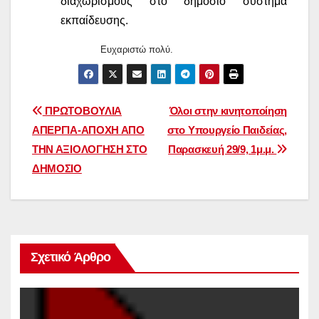
διαχωρισμούς στο δημόσιο σύστημα
εκπαίδευσης.
Ευχαριστώ πολύ.
Πλοήγηση
ΠΡΩΤΟΒΟΥΛΙΑ
Όλοι στην κινητοποίηση
ΑΠΕΡΓΙΑ-ΑΠΟΧΗ ΑΠΟ
στο Υπουργείο Παιδείας,
άρθρων
ΤΗΝ ΑΞΙΟΛΟΓΗΣΗ ΣΤΟ
Παρασκευή 29/9, 1μ.μ.
ΔΗΜΟΣΙΟ
Σχετικό Άρθρο