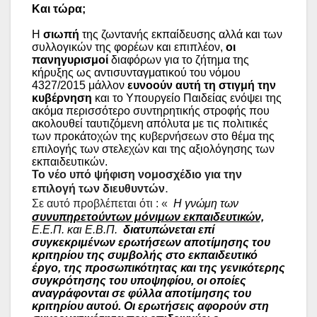
Και τώρα;
Η
σιωπή
της ζωντανής εκπαίδευσης αλλά και των
συλλογικών της φορέων και επιπλέον,
οι
πανηγυρισμοί
διαφόρων για το ζήτημα της
κήρυξης ως αντισυνταγματικού του νόμου
4327/2015 μάλλον
ευνοούν αυτή τη στιγμή την
κυβέρνηση
και το Υπουργείο Παιδείας ενόψει της
ακόμα περισσότερο συντηρητικής στροφής που
ακολουθεί ταυτιζόμενη απόλυτα με τις πολιτικές
των προκάτοχών της κυβερνήσεων στο θέμα της
επιλογής των στελεχών και της αξιολόγησης των
εκπαιδευτικών.
Το νέο υπό ψήφιση νομοσχέδιο για την
.
επιλογή των διευθυντών
Σε αυτό προβλέπεται ότι : «
Η γνώμη των
συνυπηρετούντων μόνιμων εκπαιδευτικών,
Ε.Ε.Π. και Ε.Β.Π.
διατυπώνεται επί
συγκεκριμένων ερωτήσεων αποτίμησης του
κριτηρίου της συμβολής στο εκπαιδευτικό
έργο, της προσωπικότητας και της γενικότερης
συγκρότησης του υποψηφίου, οι οποίες
αναγράφονται σε φύλλα αποτίμησης του
κριτηρίου αυτού. Οι ερωτήσεις αφορούν στη