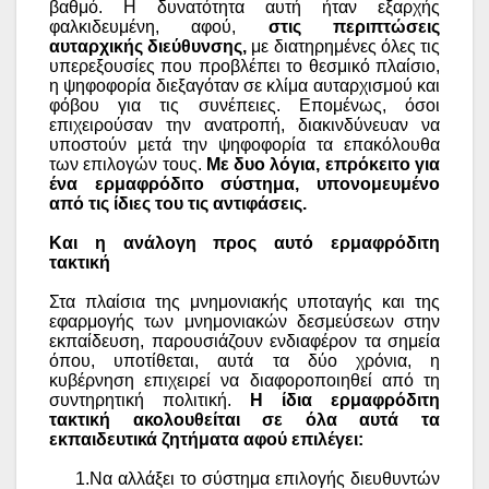
βαθμό. Η δυνατότητα αυτή ήταν εξαρχής
φαλκιδευμένη, αφού,
στις περιπτώσεις
αυταρχικής διεύθυνσης,
με διατηρημένες όλες τις
υπερεξουσίες που προβλέπει το θεσμικό πλαίσιο,
η ψηφοφορία διεξαγόταν σε κλίμα αυταρχισμού και
φόβου για τις συνέπειες. Επομένως, όσοι
επιχειρούσαν την ανατροπή, διακινδύνευαν να
υποστούν μετά την ψηφοφορία τα επακόλουθα
των επιλογών τους.
Με δυο λόγια, επρόκειτο για
ένα ερμαφρόδιτο σύστημα, υπονομευμένο
από τις ίδιες του τις αντιφάσεις.
Και η ανάλογη προς αυτό ερμαφρόδιτη
τακτική
Στα πλαίσια της μνημονιακής υποταγής και της
εφαρμογής των μνημονιακών δεσμεύσεων στην
εκπαίδευση, παρουσιάζουν ενδιαφέρον τα σημεία
όπου, υποτίθεται, αυτά τα δύο χρόνια, η
κυβέρνηση επιχειρεί να διαφοροποιηθεί από τη
συντηρητική πολιτική.
Η ίδια ερμαφρόδιτη
τακτική ακολουθείται σε όλα αυτά τα
εκπαιδευτικά ζητήματα αφού επιλέγει:
1.Να αλλάξει το σύστημα επιλογής διευθυντών