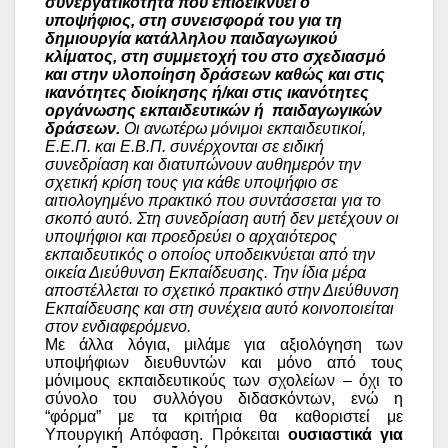
συνεργατικότητα που επιδεικνύει ο
υποψήφιος, στη συνεισφορά του για τη
δημιουργία κατάλληλου παιδαγωγικού
κλίματος, στη συμμετοχή του στο σχεδιασμό
και στην υλοποίηση δράσεων καθώς και στις
ικανότητες διοίκησης ή/και στις ικανότητες
οργάνωσης εκπαιδευτικών ή παιδαγωγικών
δράσεων.
Οι ανωτέρω μόνιμοι εκπαιδευτικοί,
Ε.Ε.Π. και Ε.Β.Π. συνέρχονται σε ειδική
συνεδρίαση και διατυπώνουν αυθημερόν την
σχετική κρίση τους για κάθε υποψήφιο σε
αιτιολογημένο πρακτικό που συντάσσεται για το
σκοπό αυτό. Στη συνεδρίαση αυτή δεν μετέχουν οι
υποψήφιοι και προεδρεύει ο αρχαιότερος
εκπαιδευτικός ο οποίος υποδεικνύεται από την
οικεία Διεύθυνση Εκπαίδευσης. Την ίδια μέρα
αποστέλλεται το σχετικό πρακτικό στην Διεύθυνση
Εκπαίδευσης και στη συνέχεια αυτό κοινοποιείται
στον ενδιαφερόμενο.
Με άλλα λόγια, μιλάμε για αξιολόγηση των
υποψήφιων διευθυντών και μόνο από τους
μόνιμους εκπαιδευτικούς των σχολείων – όχι το
σύνολο του συλλόγου διδασκόντων, ενώ η
“φόρμα” με τα κριτήρια θα καθοριστεί με
Υπουργική Απόφαση. Πρόκειται
ουσιαστικά για