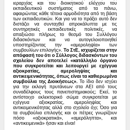
ιεραρχίας και του διοικητικού ελέγχου του
εκπαιδευτικού συστήματος από τα πάνω,
αφαιρώντας κάθε τέτοια αρμοδιότητα από τη βάση
των εκπαιδευτικών. Και για να το πράξει αυτό δεν
διστάζει να συνταχθεί απροκάλυπτα με τις
συντηρητικές εκπαιδευτικές πολιτικές, να
απαξιώσει πλήρως το θεσμό του Συλλόγου
διδασκόντων και να αυτογελοιοποιηθεί
υποστηρίζοντας την «αμεροληψία» των
συμβουλίων επιλογής».
Το ΣτΕ, ισχυρίζεται στην
απόφασή του ότι ο Σύλλογος διδασκόντων του
σχολείου δεν αποτελεί «κατάλληλο όργανο
που συγκροτείται και λειτουργεί με εχέγγυα
αξιοκρατίας, αμεροληψίας και
αντικειμενικότητας, όπως είναι τα καθιερωμένα
συμβούλια της Διοικήσεως».
Το ίδιο δεν ισχύει
για την εκλογή πρυτάνεων στα ΑΕΙ από τους
συναδέλφους τους πανεπιστημιακούς; Εκεί, το
αντίστοιχο εκλεκτορικό σώμα συγκροτείται με
εχέγγυα αξιοκρατίας, αμεροληψίας και
αντικειμενικότητας αλλά στο σχολείο όχι; Όσο για
τα συμβούλια επιλογής και οι πέτρες γνωρίζουν
πόσο «αξιοκρατικά», «αμερόληπτα», και
«αντικειμενικά» ήσαν και είναι!