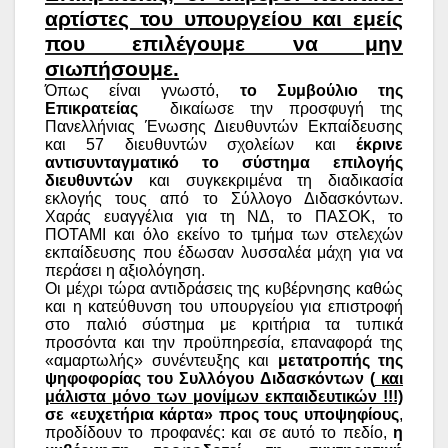
αρτίστες του υπουργείου και εμείς
που επιλέγουμε να μην
σιωπήσουμε.
Όπως είναι γνωστό,
το Συμβούλιο της
Επικρατείας
δικαίωσε την προσφυγή της
Πανελλήνιας Ένωσης Διευθυντών Εκπαίδευσης
και 57 διευθυντών σχολείων και
έκρινε
αντισυνταγματικό το σύστημα επιλογής
διευθυντών
και συγκεκριμένα τη διαδικασία
εκλογής τους από το Σύλλογο Διδασκόντων.
Χαράς ευαγγέλια για τη ΝΔ, το ΠΑΣΟΚ, το
ΠΟΤΑΜΙ και όλο εκείνο το τμήμα των στελεχών
εκπαίδευσης που έδωσαν λυσσαλέα μάχη για να
περάσει η αξιολόγηση.
Οι μέχρι τώρα αντιδράσεις της κυβέρνησης καθώς
και η κατεύθυνση του υπουργείου για επιστροφή
στο παλιό σύστημα με κριτήρια τα τυπικά
προσόντα και την προϋπηρεσία, επαναφορά της
«αμαρτωλής» συνέντευξης και
μετατροπής της
ψηφοφορίας του Συλλόγου Διδασκόντων (
και
μάλιστα μόνο των μονίμων εκπαιδευτικών !!!)
σε «ευχετήρια κάρτα» προς τους υποψηφίους
,
προδίδουν το προφανές: και σε αυτό το πεδίο,
η