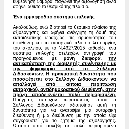
κυβέρνηση Σαμαρά, παγώνει την αξιολόγηση αλλά
αφήνει άθικτο το θεσμικό της πλαίσιο.
Ένα ερμαφρόδιτο σύστημα επιλογής
Ακολούθως, ενώ διατηρεί το θεσμικό πλαίσιο της
αξιολόγησης και αφήνει ανέγγιχτη τη δομή της
εκπαιδευτικής ιεραρχίας, τις αρμοδιότητες του
διευθυντή και το αυταρχικό πλαίσιο λειτουργίας
του σχολείου, με το Ν.4327/2015 καθορίζει ένα
σύστημα επιλογής στελεχών, αντιγραφή του
προηγούμενου,
με μόνη διαφορά,
την
αντικατάσταση της διαβλητής συνέντευξης με
την ψηφοφορία από το Σύλλογο
Διδασκόντων.
Η πραγματική δυνατότητα που
προσφέρεται στο Σύλλογο Διδασκόντων να
απαλλαγεί από κάποια περίπτωση
αυταρχικού, αντιδημοκρατικού διευθυντή,
στην
πράξη αποδεικνύεται πολύ περιορισμένη.
Πράγματι, υπήρξαν περιπτώσεις, όπου ο
Σύλλογος Διδασκόντων αξιοποίησε αυτή τη
δυνατότητα για να ανατρέψει μια αυταρχική
διεύθυνση ή μια διεύθυνση με την οποία είχε
συγκρουστεί για το ζήτημα της αξιολόγησης.
Ωστόσο αυτό συνέβη σε πολύ περιορισμένο