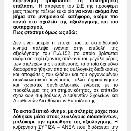
κυβέρνηση τροφοδοτεί τη συντηρητική
επέλαση.
Η απόφαση του ΣτΕ της προσφέρει
μιας πρώτης τάξεως ευκαιρία
να κάνει ακόμα ένα
βήμα στο μνημονιακό κατήφορο, ακόμα πιο
κοντά στο σχολείο της αξιολόγησης και του
αυταρχισμού.
Πως φτάσαμε όμως ως εδώ;
Δεν είναι μακριά η εποχή που το εκπαιδευτικό
κίνημα πάλεψε ενάντια στην επιβολή της
αξιολόγησης του Π.Δ.152 (το οποίο βρίσκεται
ακόμα σε ισχύ) έχοντας απέναντί του μεγάλο μέρος
των στελεχών της εκπαίδευσης, τα οποία όχι μόνο
διαφοροποιήθηκαν από τις συλλογικές διαδικασίες
και αποφάσεις του κλάδου και του οργανωμένου
συνδικαλιστικού κινήματος, αλλά δημιούργησαν
και χωριστές συνδικαλιστικές ενώσεις με το
προκάλυμμα της επιστημονικότητας, σε επίπεδο
σχολικών συμβούλων, Διευθυντών Σχολείων και
Διευθυντών Διευθύνσεων Εκπαίδευσης.
Το εκπαιδευτικό κίνημα, με σκληρές μάχες που
δόθηκαν μέσα στους Συλλόγους διδασκόντων,
μπλόκαρε την προώθηση της αξιολόγησης.
Η
κυβέρνηση ΣΥΡΙΖΑ – ΑΝΕΛ που διαδέχεται την