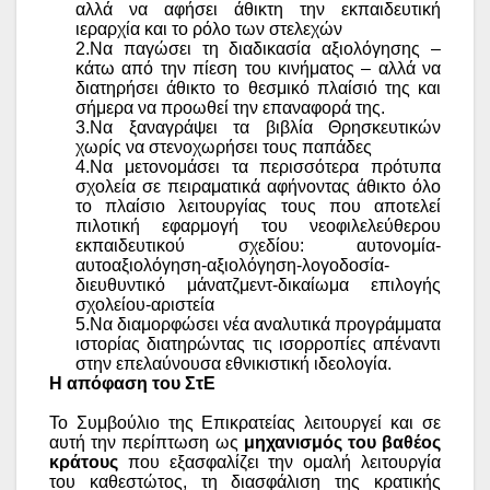
αλλά να αφήσει άθικτη την εκπαιδευτική
ιεραρχία και το ρόλο των στελεχών
2.Να παγώσει τη διαδικασία αξιολόγησης –
κάτω από την πίεση του κινήματος – αλλά να
διατηρήσει άθικτο το θεσμικό πλαίσιό της και
σήμερα να προωθεί την επαναφορά της.
3.Να ξαναγράψει τα βιβλία Θρησκευτικών
χωρίς να στενοχωρήσει τους παπάδες
4.Να μετονομάσει τα περισσότερα πρότυπα
σχολεία σε πειραματικά αφήνοντας άθικτο όλο
το πλαίσιο λειτουργίας τους που αποτελεί
πιλοτική εφαρμογή του νεοφιλελεύθερου
εκπαιδευτικού σχεδίου: αυτονομία-
αυτοαξιολόγηση-αξιολόγηση-λογοδοσία-
διευθυντικό μάνατζμεντ-δικαίωμα επιλογής
σχολείου-αριστεία
5.Να διαμορφώσει νέα αναλυτικά προγράμματα
ιστορίας διατηρώντας τις ισορροπίες απέναντι
στην επελαύνουσα εθνικιστική ιδεολογία
.
Η απόφαση του ΣτΕ
Το Συμβούλιο της Επικρατείας λειτουργεί και σε
αυτή την περίπτωση ως
μηχανισμός του βαθέος
κράτους
που εξασφαλίζει την ομαλή λειτουργία
του καθεστώτος, τη διασφάλιση της κρατικής