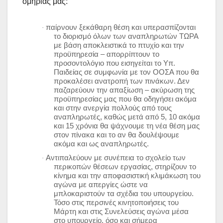
ομηρίας μας:
παίρνουν ξεκάθαρη θέση και υπερασπίζονται
·
το διορισμό όλων των αναπληρωτών ΤΩΡΑ
με βάση αποκλειστικά το πτυχίο και την
προϋπηρεσία – απορρίπτουν το
προσοντολόγιο που εισηγείται το Υπ.
Παιδείας σε συμφωνία με τον ΟΟΣΑ που θα
προκαλέσει ανατροπή των πινάκων. Δεν
παζαρεύουν την απαξίωση – ακύρωση της
προϋπηρεσίας μας που θα οδηγήσει ακόμα
και στην ανεργία πολλούς από τους
αναπληρωτές, καθώς μετά από 5, 10 ακόμα
και 15 χρόνια θα ψάχνουμε τη νέα θέση μας
στον πίνακα και το αν θα δουλέψουμε
ακόμα και ως αναπληρωτές.
Αντιπαλεύουν με συνέπεια το σχολείο των
·
περικοπών θέσεων εργασίας, στηρίζουν το
κίνημα και την αποφασιστική κλιμάκωση του
αγώνα με απεργίες ώστε να
μπλοκαριστούν τα σχέδια του υπουργείου.
Τόσο στις περσινές κινητοποιήσεις του
Μάρτη και στις Συνελεύσεις αγώνα μέσα
στο υπουργείο, όσο και σήμερα