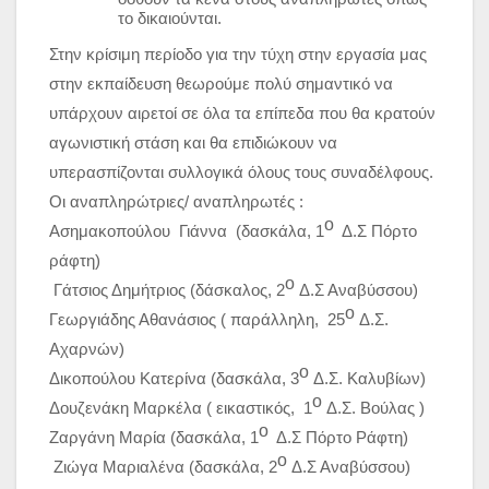
το δικαιούνται.
Στην κρίσιμη περίοδο για την τύχη στην εργασία μας
στην εκπαίδευση θεωρούμε πολύ σημαντικό να
υπάρχουν αιρετοί σε όλα τα επίπεδα που θα κρατούν
αγωνιστική στάση και θα επιδιώκουν να
υπερασπίζονται συλλογικά όλους τους συναδέλφους.
Οι αναπληρώτριες/ αναπληρωτές :
ο
Ασημακοπούλου Γιάννα (δασκάλα, 1
Δ.Σ Πόρτο
ράφτη)
ο
Γάτσιος Δημήτριος (δάσκαλος, 2
Δ.Σ Αναβύσσου)
ο
Γεωργιάδης Αθανάσιος ( παράλληλη, 25
Δ.Σ.
Αχαρνών)
ο
Δικοπούλου Κατερίνα (δασκάλα, 3
Δ.Σ. Καλυβίων)
ο
Δουζενάκη Μαρκέλα ( εικαστικός, 1
Δ.Σ. Βούλας )
ο
Ζαργάνη Μαρία (δασκάλα, 1
Δ.Σ Πόρτο Ράφτη)
ο
Ζιώγα Μαριαλένα (δασκάλα, 2
Δ.Σ Αναβύσσου)