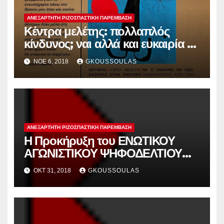
ΑΝΕΞΆΡΤΗΤΗ ΡΙΖΟΣΠΑΣΤΙΚΉ ΠΑΡΈΜΒΑΣΗ
Κέντρα μελέτης: πολλαπλός
κίνδυνος; ναι αλλά και ευκαιρία να
ξανασκεφτούμε και να πράξουμε
ΝΟΈ 6, 2018
GKOUSSOULAS
ανάλογα
ΑΝΕΞΆΡΤΗΤΗ ΡΙΖΟΣΠΑΣΤΙΚΉ ΠΑΡΈΜΒΑΣΗ
Η Προκήρυξη του ΕΝΩΤΙΚΟΥ
ΑΓΩΝΙΣΤΙΚΟΥ ΨΗΦΟΔΕΛΤΙΟΥ
που συμμετέχουν και στηρίζουν
ΟΚΤ 31, 2018
GKOUSSOULAS
οι ΠΑΡΕΜΒΑΣΕΙΣ ΚΙΝΗΣΕΙΣ
ΣΥΣΠΕΙΡΩΣΕΙΣ .ΠΕ για το ΠΥΣΠΕ