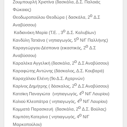
Ζουμπουρλή Χριστίνα (δασκάλα, Δ.Σ. Παλαιάς
Φώκαιας)
ο
Θεοδωροπούλου Θεοδώρα ( δασκάλα, 2
Δ.Σ
Αναβύσσου)
ο
Καδιανάκη Μαρία (Τ.Ε. , 3
Δ.Σ. Καλυβίων)
ο
Κανδύλη Τατιάνα ( νηπιαγωγός, 5
Ν/Γ Παλλήνης)
ο
Καραγεώργου Δέσποινα (εικαστικός, 2
Δ.Σ
Αναβύσσου)
ο
Καραλέκα Αγγελική (δασκάλα, 2
Δ.Σ Αναβύσσου)
Καραφώτης Αντώνης (δάσκαλος, Δ.Σ. Κουβαρά)
Καραχάλιου Ελένη (9ο Δ.Σ. Αχαρνών)
ο
Καρίνος Δημήτρης ( δάσκαλος, 2
Δ.Σ Αναβύσσου)
ο
Κατσίκη Παναγιώτα (νηπιαγωγός, 4
Ν/Γ Λαυρίου)
ο
Κολιού Κλεοπάτρα ( νηπιαγωγός, 4
Ν/Γ Λαυρίου)
ο
Κομματά Παρασκευή (δασκάλα, 2
Δ.Σ. Βούλας)
ο
Κομπότη Κατερίνα ( νηπιαγωγός, 4
Ν/Γ
Μαρκοπούλου)