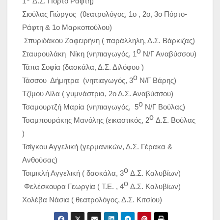
1
Δ.Σ. Πόρτο Ράφτη)
Σιούλας Γιώργος (θεατρολόγος, 1ο , 2ο, 3ο Πόρτο-
Ράφτη & 1ο Μαρκοπούλου)
Σπυριδάκου Ζαφειρήνη ( παράλληλη, Δ.Σ. Βάρκιζας)
ο
Σταυρουλάκη Νίκη (νηπιαγωγός, 1
Ν/Γ Αναβύσσου)
Τάπα Σοφία (δασκάλα, Δ.Σ. Διλόφου )
ο
Τάσσου Δήμητρα (νηπιαγωγός, 3
Ν/Γ Βάρης)
Τζίμου Λίλα ( γυμνάστρια, 2ο Δ.Σ. Αναβύσσου)
ο
Τσαμουρτζή Μαρία (νηπιαγωγός, 5
Ν/Γ Βούλας)
ο
Τσαμπουράκης Μανόλης (εικαστικός, 2
Δ.Σ. Βούλας
)
Τσίγκου Αγγελική (γερμανικών, Δ.Σ. Γέρακα &
Ανθούσας)
ο
Τσιμικλή Αγγελική ( δασκάλα, 3
Δ.Σ. Καλυβίων)
ο
Φελέσκουρα Γεωργία ( Τ.Ε. , 4
Δ.Σ. Καλυβίων)
Χολέβα Νάσια ( θεατρολόγος, Δ.Σ. Κιτσίου)