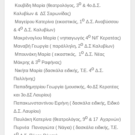
ο
Κουβίδη Μαρία (θεατρολόγος, 3
& 4ο Δ.Σ.
Καλυβίων & ΔΣ Σαρωνίδας)
ο
Μαγείρου Κατερίνα (εικαστικός, 1
Δ.Σ. Αναβύσσου
ο
& 4
Δ.Σ. Καλυβίων)
ο
Μακρένογλου Μαρία ( νηπιαγωγός 4
Ν/Γ Κερατέας)
ο
Μαναβή Γεωργία ( παράλληλη, 2
Δ.Σ Καλυβίων)
ο
Μπουνάκη Μαρία ( εικαστικός, 1
Δ.Σ. Νέας
ο
Μάκρης & 3
Ραφήνας)
ο
Νικήτα Μαρία (δασκάλα ειδικής, Τ.Ε. 4
Δ.Σ.
Παλλήνης)
Παπαδημητρίου Γεωργία (μουσικής, 4ο ΔΣ Κερατέας
και 3ο ΔΣ Λαυρίου)
Παπακωνσταντίνου Ειρήνη ( δασκάλα ειδικής, Ειδικό
Δ.Σ. Λαυρίου)
ο
Παυλάκη Κατερίνα (θεατρολόγος, 9
& 17 Αχαρνών)
Πυρνέα Παναγιώτα ( Νάγια) ( δασκάλα ειδικής, Τ.Ε.
ο