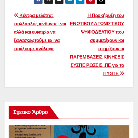
Πλοήγηση
Κέντρα μελέτης:
Η Προκήρυξη του
πολλαπλός κίνδυνος; ναι
ΕΝΩΤΙΚΟΥ ΑΓΩΝΙΣΤΙΚΟΥ
άρθρων
αλλά και ευκαιρία να
ΨΗΦΟΔΕΛΤΙΟΥ που
ξανασκεφτούμε και να
συμμετέχουν και
πράξουμε ανάλογα
στηρίζουν οι
ΠΑΡΕΜΒΑΣΕΙΣ ΚΙΝΗΣΕΙΣ
ΣΥΣΠΕΙΡΩΣΕΙΣ .ΠΕ για το
ΠΥΣΠΕ
Σχετικό Άρθρο