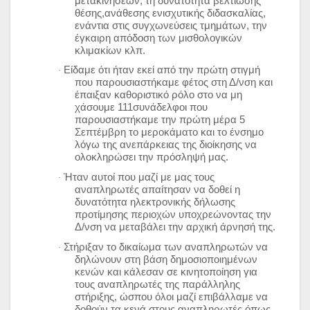
μετακινήσεων, τη δυνατότητα βελτίωσης
θέσης,ανάθεσης ενισχυτικής διδασκαλίας,
ενάντια στις συγχωνεύσεις τμημάτων, την
έγκαιρη απόδοση των μισθολογικών
κλιμακίων κλπ.
Είδαμε ότι ήταν εκεί από την πρώτη στιγμή
·
που παρουσιαστήκαμε φέτος στη Δ/νση και
έπαιξαν καθοριστικό ρόλο στο να μη
χάσουμε 111συνάδελφοι που
παρουσιαστήκαμε την πρώτη μέρα 5
Σεπτέμβρη το μεροκάματο και το ένσημο
λόγω της ανεπάρκειας της διοίκησης να
ολοκληρώσει την πρόσληψή μας.
Ήταν αυτοί που μαζί με μας τους
·
αναπληρωτές απαίτησαν να δοθεί η
δυνατότητα ηλεκτρονικής δήλωσης
προτίμησης περιοχών υποχρεώνοντας την
Δ/νση να μεταβάλει την αρχική άρνησή της.
Στήριξαν το δικαίωμα των αναπληρωτών να
·
δηλώνουν στη βάση δημοσιοποιημένων
κενών και κάλεσαν σε κινητοποίηση για
τους αναπληρωτές της παράλληλης
στήριξης, ώσπου όλοι μαζί επιβάλλαμε να
δοθούν τα κενά στους αναπληρωτές όπως