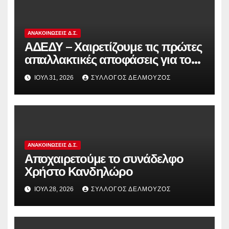
ΑΝΑΚΟΙΝΏΣΕΙΣ Δ.Σ.
ΑΔΕΔΥ – Χαιρετίζουμε τις πρώτες
απαλλακτικές αποφάσεις για τους
διωκόμενους εκπαιδευτικούς που
ΙΟΎΛ 31, 2026
ΣΎΛΛΟΓΟΣ ΔΕΛΜΟΎΖΟΣ
συμμετείχαν στον αγώνα ενάντια
στην αντιδραστική αξιολόγηση!
ΑΝΑΚΟΙΝΏΣΕΙΣ Δ.Σ.
Αποχαιρετούμε το συνάδελφο
Χρήστο Κανδηλώρο
ΙΟΎΛ 28, 2026
ΣΎΛΛΟΓΟΣ ΔΕΛΜΟΎΖΟΣ