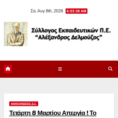
Μετάβαση
Σα. Αυγ 8th, 2026
6:03:38 AM
στο
περιεχόμενο
ΑΝΑΚΟΙΝΏΣΕΙΣ Δ.Σ.
Τετάρτη 8 Μαρτίου Απεργία ! Το