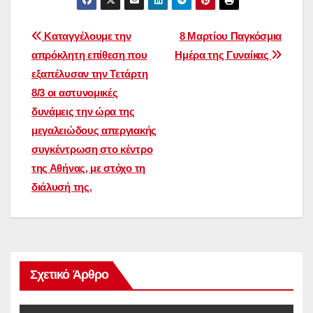
Πλοήγηση
Καταγγέλουμε την
8 Μαρτίου Παγκόσμια
απρόκλητη επίθεση που
Ημέρα της Γυναίκας
άρθρων
εξαπέλυσαν την Τετάρτη
8/3 οι αστυνομικές
δυνάμεις την ώρα της
μεγαλειώδους απεργιακής
συγκέντρωση στο κέντρο
της Αθήνας, με στόχο τη
διάλυσή της.
Σχετικό Άρθρο