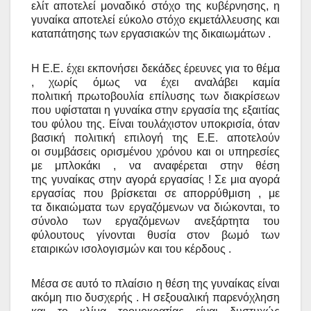
ελίτ αποτελεί μοναδικό στόχο της κυβέρνησης,
η
γυναίκα αποτελεί εύκολο στόχο εκμετάλλευσης και
καταπάτησης των εργασιακών της
δικαιωμάτων .
Η Ε.Ε. έχει εκπονήσει δεκάδες έρευνες για το θέμα
, χωρίς όμως να έχει αναλάβει καμία
πολιτική
πρωτοβουλία επίλυσης των διακρίσεων
που υφίσταται η γυναίκα στην εργασία της εξαιτίας
του
φύλου της. Είναι τουλάχιστον υποκρισία, όταν
βασική πολιτική επιλογή της Ε.Ε. αποτελούν
οι
συμβάσεις ορισμένου χρόνου και οι υπηρεσίες
με μπλοκάκι , να αναφέρεται στην θέση
της
γυναίκας στην αγορά εργασίας ! Σε μια αγορά
εργασίας που βρίσκεται σε απορρύθμιση , με
τα
δικαιώματα των εργαζόμενων να διώκονται, το
σύνολο των εργαζόμενων ανεξάρτητα του
φύλου
τους γίνονται θυσία στον βωμό των
εταιρικών ισολογισμών και του κέρδους .
Μέσα σε αυτό το πλαίσιο η θέση της γυναίκας είναι
ακόμη πιο δυσχερής . Η σεξουαλική
παρενόχληση