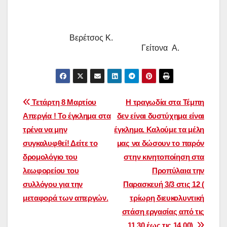
Βερέτσος Κ.
Γείτονα Α.
Πλοήγηση
Τετάρτη 8 Μαρτίου
Η τραγωδία στα Τέμπη
Απεργία ! Το έγκλημα στα
δεν είναι δυστύχημα είναι
άρθρων
τρένα να μην
έγκλημα. Καλούμε τα μέλη
συγκαλυφθεί! Δείτε το
μας να δώσουν το παρόν
δρομολόγιο του
στην κινητοποίηση στα
λεωφορείου του
Προπύλαια την
συλλόγου για την
Παρασκευή 3/3 στις 12 (
μεταφορά των απεργών.
τρίωρη διευκολυντική
στάση εργασίας από τις
11.30 έως τις 14.00).