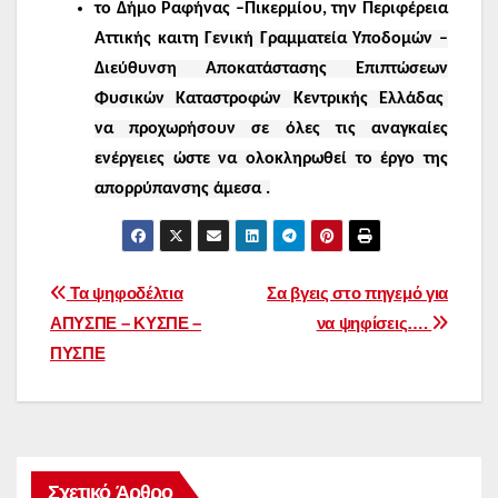
το
Δήμο Ραφήνας –Πικερμίου
, την
Περιφέρεια
Αττικής
και
τη
Γενική Γραμματεία Υποδομών –
Διεύθυνση Αποκατάστασης Επιπτώσεων
Φυσικών Καταστροφών Κεντρικής Ελλάδας
να προχωρήσουν σε όλες τις αναγκαίες
ενέργειες ώστε να ολοκληρωθεί το έργο της
απορρύπανσης
άμεσα
.
Πλοήγηση
Τα ψηφοδέλτια
Σα βγεις στο πηγεμό για
ΑΠΥΣΠΕ – ΚΥΣΠΕ –
να ψηφίσεις….
άρθρων
ΠΥΣΠΕ
Σχετικό Άρθρο