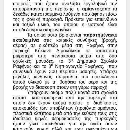
εταιρείες που έχουν αναλάβει εργολαβικά την
απορρύπανση της περιοχής, ο
αμίαντος
από τα
δεκάδες κατεστραμμένα λυόμενα που άφησε πίσω
της η φονική
πυρκαγιά.
Πρόκειται για επικίνδυνο
και τοξικό υλικό, του οποίου η εισπνοή είναι
αποδεδειγμένα καρκινογόνα.
Τα σακιά αυτά βρίσκονται
παρατημένα
και
εκτεθειμένα
στις καιρικές συνθήκες (βροχή,
αέρας)
σε οικόπεδο μέσα στη Ραφήνα, στην
περιοχή Κόκκινο Λιμανάκικαι σε απόσταση
μικρότερη από πεντακόσια μέτρα από δύο
ο
σχολικές μονάδες, το 3
Δημοτικό Σχολείο
ο
Ραφήνας και το 3
Νηπιαγωγείο Ραφήνας,
που
συνολικά έχουν 300 περίπου μαθητές.
Υπάρχει
μεγάλος κίνδυνος σωματίδια του επικίνδυνου
αυτού υλικού με τη βοήθεια του αέρα και της
βροχής να διασκορπιστούν στη γύρω περιοχή.
Υπάρχουν ακόμα πολύ κοντά στα σχολεία
σπίτια
κατεστραμμένα από την πυρκαγιά στα
οποία δεν έχουν ακόμα αρχίσει οι διαδικασίες
αποκομιδής των αποβλήτων (προϊόντα αμιάντου,
πλαστικά κλπ)που μετά από την έκθεση τους στις
ιδιαίτερα ψηλές θερμοκρασίες της πυρκαγιάς
έχουν γίνει επικίνδυνα για την υγεία όσων
κατοικούν κοντά αλλά και των ανενημέρωτων