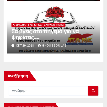
ΑΓΩΝΙΣΤΙΚΉ ΣΥΣΠΕΊΡΩΣΗ ΕΚΠ/ΚΏΝ (ΠΑΜΕ)
Σα βγεις στο πηγεμό για να
ψηφίσεις….
ΟΚΤ 29, 2018
GKOUSSOULAS
Αναζήτηση