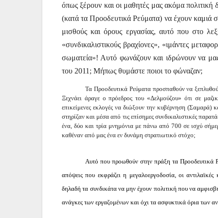
όπως ξέρουν και οι μαθητές μας ακόμα πολιτική 
(κατά τα Προοδευτικά Ρεύματα) να έχουν καμιά σ
μισθούς και όρους εργασίας, αυτό που στο λεξ
«συνδικαλιστικούς βραχίονες», «ιμάντες μεταφο
σωματεία»! Αυτό φωνάζουν και ιδρώνουν να μα
του 2011; Μήπως θυμάστε ποιοι το φώναζαν;
Τα Προοδευτικά Ρεύματα προσπαθούν να ξεπλυθούν 
Ξεχνάει άραγε ο πρόεδρος του «Δελμούζου» ότι σε μαζι
επικείμενες εκλογές να διώξουν την κυβέρνηση (Σαμαρά) κ
στηρίζαν και μέσα από τις επίσημες συνδικαλιστικές παρατ
ένα, δύο και τρία μνημόνια με πάνω από 700 σε ισχύ σήμ
καθέναν από μας ένα εν δυνάμη στρατιωτικό στόχο;
Αυτό που προωθούν στην πράξη τα Προοδευτικά Ρεύ
απόψεις που εκφράζει η μεγαλοεργοδοσία, οι αντιλαϊκές 
δηλαδή τα συνδικάτα να μην έχουν πολιτική που να αμφισβη
ανάγκες των εργαζομένων και όχι τα ασφυκτικά όρια των αν