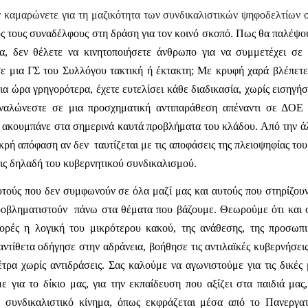
καμαρώνετε για τη μαζικότητα των συνδικαλιστικών ψηφοδελτίων σ
ύς τους συναδέλφους στη δράση για τον κοινό σκοπό. Πως θα παλέψο
τα, δεν θέλετε να κινητοποιήσετε άνθρωπο για να συμμετέχει σε 
ε μια ΓΣ του Συλλόγου τακτική ή έκτακτη; Με κρυφή χαρά βλέπετε 
ια ώρα γρηγορότερα, έχετε ευτελίσει κάθε διαδικασία, χωρίς εισηγήσ
Αναλώνεστε σε μια προσχηματική αντιπαράθεση απέναντι σε ΔΟΕ 
 ακουμπάνε στα σημερινά καυτά προβλήματα του κλάδου. Από την ά
ικρή απόφαση αν δεν
ταυτίζεται με τις αποφάσεις της πλειοψηφίας το
 δηλαδή του κυβερνητικού συνδικαλισμού.
υτούς που δεν συμφωνούν σε όλα μαζί μας και αυτούς
που στηρίζου
ροβληματιστούν
πάνω στα θέματα που βάζουμε. Θεωρούμε ότι και σ
φορές η λογική του μικρότερου κακού, της ανάθεσης, της προσωπι
ντίθετα οδήγησε στην αδράνεια, βοήθησε τις αντιλαϊκές κυβερνήσει
ρα χωρίς αντιδράσεις. Σας καλούμε να αγωνιστούμε για τις δικές 
 για το δίκιο μας, για την εκπαίδευση που αξίζει στα παιδιά μας,
 συνδικαλιστικό κίνημα, όπως εκφράζεται μέσα από το Πανεργατ