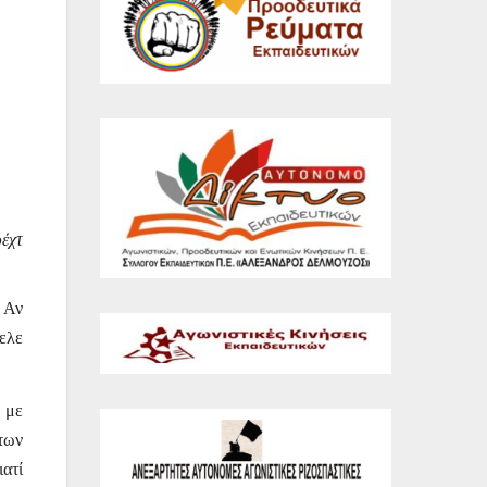
έχτ
 Αν
θελε
 με
των
ατί