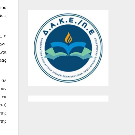
 που
άδες
, ο
των
ναι
μας
 σε
ουν
 να
τα)
της
της