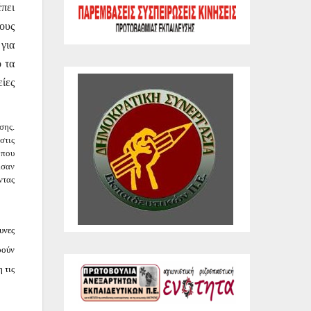
έπει
ους
για
 τα
ίες
σης.
στις
 που
ισαν
ντας
υνες
οούν
 τις