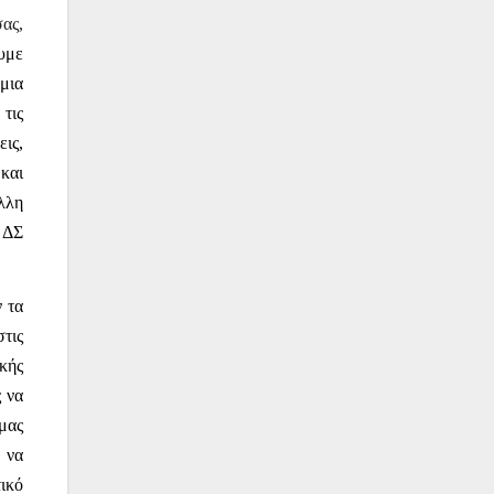
ας,
υμε
μια
τις
εις,
και
λλη
υ ΔΣ
ν τα
τις
κής
ς να
μας
 να
ικό