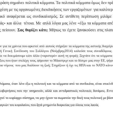
δράση σημαίνει πολιτικά κόμματα. Τα πολιτικά κόμματα όμως δεν πρ
χέση με τις οργανωμένες διεκδικήσεις των εργαζομένων
για καλύτερ
ικό αναφέρεται ως συνδικαλισμός. Σε αντίθετη περίπτωση μιλάμε 
ράς» και άλλα
τέτοια. Με απλά λόγια μας λένε «έξω τα κόμματα από
ς πείσουν.
Σας θυμίζει κάτι;
Μήπως το έχετε ξανακούσει στις πλατε
για τα χρόνια που αρκετοί από αυτούς στήριζαν τα κόμματα της αστικής διαχείρι
κή Γενική Συνέλευση του Συλλόγου (Νοέμβρης2014) καλούσε τους συναδέλφους 
αι να δοκιμάσουμε κάτι άλλο («αριστερό» αυτή τη φορά); Ξεχνάνε ότι τα κόμματα
άξεις που ήταν στελέχη τους, ψήφισαν το Μάαστριχτ και το δέσιμο μας στην ΕΕ, ψήφ
ερα νόμους
που μας διαλύουν τη ζωή; Στηρίζουν ή όχι τις ΗΠΑ και το ΝΑΤΟ κάνο
ματα, όταν λένε έξω η πολιτική και τα κόμματα από τα συνδικάτα, είναι επικίνδ
κυβερνήσεις που την υπηρετούν, αλλά και αντιδραστικές πολιτικές δυνάμεις. Ενν
τεί το κυρίαρχο σύστημα, να μην έχουν τα σωματεία την δική τους πολιτική με βάση
αγκών του κεφαλαίου, που ζητά μνημονία διαρκείας για όλους τους λαούς.