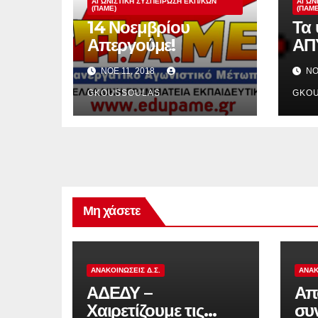
ΑΓΩΝΙΣΤΙΚΉ ΣΥΣΠΕΊΡΩΣΗ ΕΚΠ/ΚΏΝ
ΑΓΩΝ
(ΠΑΜΕ)
(ΠΑΜΕ
14 Νοεμβρίου
Τα
Απεργούμε!
ΑΠ
ΠΥ
ΝΟΈ 11, 2018
ΝΟ
GKOUSSOULAS
GKO
Μη χάσετε
ΑΝΑΚΟΙΝΏΣΕΙΣ Δ.Σ.
ΑΝΑΚ
ΑΔΕΔΥ –
Απ
Χαιρετίζουμε τις
συ