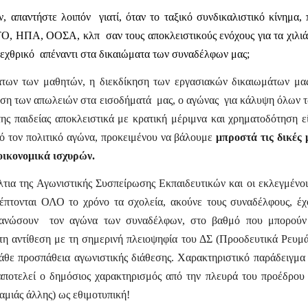
, απαντήστε λοιπόν
γιατί, όταν το ταξικό συνδικαλιστικό κίνημα,
ΤΟ, ΗΠΑ, ΟΟΣΑ, κλπ
σαν τους αποκλειστικούς ενόχους για τα χιλι
 εχθρικό
απέναντι στα δικαιώματα των συναδέλφων μας;
των των μαθητών, η διεκδίκηση των εργασιακών δικαιωμάτων μας
τηση των απωλειών στα εισοδήματά
μας, ο αγώνας
για κάλυψη όλων 
ης παιδείας αποκλειστικά με κρατική μέριμνα και χρηματοδότηση εί
ό τον πολιτικό αγώνα, προκειμένου να βάλουμε
μπροστά τις δικές 
οικονομικά ισχυρών.
τια της Αγωνιστικής Συσπείρωσης Εκπαιδευτικών και οι εκλεγμένοι
έπτονται ΟΛΟ το χρόνο τα σχολεία, ακούνε τους συναδέλφους, έχ
γανώσουν
τον αγώνα των συναδέλφων, στο βαθμό που μπορούν
τη αντίθεση με τη σημερινή πλειοψηφία του ΔΣ (Προοδευτικά Ρευμά
κάθε προσπάθεια αγωνιστικής διάθεσης. Χαρακτηριστικό παράδειγμα 
αποτελεί ο δημόσιος χαρακτηρισμός από την πλευρά του προέδρου 
καμιάς άλλης) ως εθιμοτυπική!