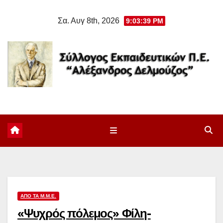
Μετάβαση
Σα. Αυγ 8th, 2026
9:03:39 PM
στο
περιεχόμενο
ΑΠΌ ΤΑ Μ.Μ.Ε.
«Ψυχρός πόλεμος» Φίλη-