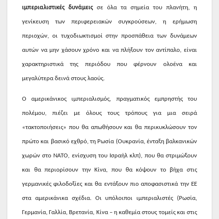
ιμπεριαλιστικές δυνάμεις
σε όλα τα σημεία του πλανήτη, η
γενίκευση των περιφερειακών συγκρούσεων, η ερήμωση
περιοχών, οι τυχοδιωκτισμοί στην προσπάθεια των δυνάμεων
αυτών να μην χάσουν χρόνο και να πλήξουν τον αντίπαλο, είναι
χαρακτηριστικά της περιόδου που φέρνουν ολοένα και
μεγαλύτερα δεινά στους λαούς.
Ο αμερικάνικος ιμπεριαλισμός, πραγματικός εμπρηστής του
πολέμου, πιέζει με όλους τους τρόπους για μια σειρά
«τακτοποιήσεις» που θα απωθήσουν και θα περικυκλώσουν τον
πρώτο και βασικό εχθρό, τη Ρωσία (Ουκρανία, ένταξη βαλκανικών
χωρών στο ΝΑΤΟ, ενίσχυση του Ισραήλ κλπ), που θα στριμώξουν
και θα περιορίσουν την Κίνα, που θα κόψουν το βήχα στις
γερμανικές φιλοδοξίες και θα εντάξουν πιο αποφασιστικά την ΕΕ
στα αμερικάνικα σχέδια. Οι υπόλοιποι ιμπεριαλιστές (Ρωσία,
Γερμανία, Γαλλία, Βρετανία, Κίνα – η καθεμία στους τομείς και στις