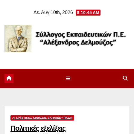
Μετάβαση
Δε. Αυγ 10th, 2026
8:10:46 AM
στο
περιεχόμενο
ΑΓΩΝΙΣΤΙΚΈΣ ΚΙΝΉΣΕΙΣ ΕΚΠΑΙΔΕΥΤΙΚΏΝ
Πολιτικές εξελίξεις