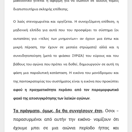
μακεδονικό γίνεται η αφορμή για να δώσουν σε άλλους τομείς
διαπιστευτήρια σκληρής επίθεσης.
Ο λαός στενοχωριέται και οργίζεται. Η συνεχιζόμενη επίθεση, η
μηδενική ελπίδα για αυτά που του προσφέρει το σύστημα (οι
αυταπάτες για «
τέλος των μνημονίων
» αν έχουν μια έστω και
μικρή πέραση, την έχουν σε μεσαία στρώματα) αλλά και η
συνειδητοποίηση (μετά το φιάσκο ΣΥΡΙΖΑ) του εύρους και του
βάθους του αγώνα που πρέπει να δοθεί, δημιουργούν σε αυτή τη
φάση μια παραλυτική κατάσταση. Η εικόνα του μονόδρομου και
της παντοκρατορίας του συστήματος είναι η εικόνα που προκύπτει
αφού η πραγματικότητα περάσει από τον παραμορφωτικό
φακό της αποσυγκρότησης των λαϊκών αγώνων
.
Τα πράγματα, όμως, δε θα συνεχίσουν έτσι
. Οσοι –
παρασυρμένοι από αυτήν την εικόνα- νομίζουν ότι
έχουμε μπει σε μια αιώνια περίοδο ήττας και