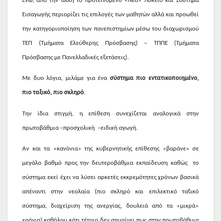
Ενώ, από την άλλη το προτεινόμενο «Νέο» Λύκειο και Σύστημα
Εισαγωγής περιορίζει τις επιλογές των μαθητών αλλά και προωθεί
την κατηγοριοποίηση των πανεπιστημίων μέσω του διαχωρισμού
ΤΕΠ (Τμήματα Ελεύθερης Πρόσβασης) – ΤΠΠΕ (Τμήματα
Πρόσβασης με Πανελλαδικές εξετάσεις).
Με δυο λόγια, μιλάμε για ένα
σύστημα πιο εντατικοποιημένο,
πιο ταξικό, πιο σκληρό
.
Την ίδια στιγμή, η επίθεση συνεχίζεται αναλογικά στην
πρωτοβάθμια –προσχολική
–ειδική αγωγή.
Αν και τα «κανόνια» της κυβερνητικής επίθεσης «βαράνε» σε
μεγάλο βαθμό προς την δευτεροβάθμια εκπαίδευση καθώς
το
σύστημα εκεί έχει να λύσει αρκετές εκκρεμότητες χρόνων βασικά
απέναντι στην νεολαία (πιο σκληρό και επιλεκτικό ταξικό
σύστημα, διαχείριση της ανεργίας, δουλειά από τα «μικρά»
χρόνια) καθόλου κάτι τέτοιο δεν σημαίνει πως στην πρωτοβάθμια