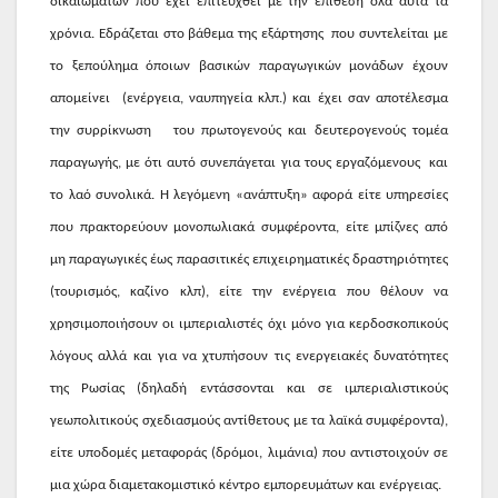
δικαιωμάτων που έχει επιτευχθεί με την επίθεση όλα αυτά τα
χρόνια. Εδράζεται στο βάθεμα της εξάρτησης
που συντελείται με
το ξεπούλημα όποιων βασικών παραγωγικών μονάδων έχουν
απομείνει
(ενέργεια, ναυπηγεία κλπ.) και έχει σαν αποτέλεσμα
την συρρίκνωση
του πρωτογενούς και δευτερογενούς τομέα
παραγωγής, με ότι αυτό συνεπάγεται για τους εργαζόμενους
και
το λαό συνολικά. Η λεγόμενη «ανάπτυξη» αφορά είτε υπηρεσίες
που πρακτορεύουν μονοπωλιακά συμφέροντα, είτε μπίζνες από
μη παραγωγικές έως παρασιτικές επιχειρηματικές δραστηριότητες
(τουρισμός, καζίνο κλπ), είτε την ενέργεια που θέλουν να
χρησιμοποιήσουν οι ιμπεριαλιστές όχι μόνο για κερδοσκοπικούς
λόγους αλλά και για να χτυπήσουν τις ενεργειακές δυνατότητες
της Ρωσίας (δηλαδή εντάσσονται και σε ιμπεριαλιστικούς
γεωπολιτικούς σχεδιασμούς αντίθετους με τα λαϊκά συμφέροντα),
είτε υποδομές μεταφοράς (δρόμοι, λιμάνια) που αντιστοιχούν σε
μια χώρα διαμετακομιστικό κέντρο εμπορευμάτων και ενέργειας.