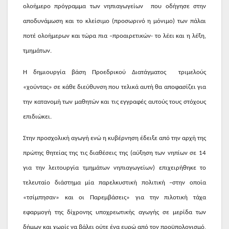
ολοήμερο πρόγραμμα των νηπιαγωγείων
που οδήγησε στην
αποδυνάμωση και το κλείσιμο (προσωρινό η μόνιμο) των πάλαι
ποτέ ολοήμερων και τώρα πια –προαιρετικών- το λέει και η λέξη,
τμημάτων.
Η δημιουργία βάση Προεδρικού Διατάγματος
τριμελούς
«χούντας» σε κάθε διεύθυνση που τελικά αυτή θα αποφασίζει για
την κατανομή των μαθητών και τις εγγραφές αυτούς τους στόχους
επιδιώκει.
Στην προσχολική αγωγή ενώ η κυβέρνηση έδειξε από την αρχή της
πρώτης θητείας της τις διαθέσεις της (αύξηση των νηπίων σε 14
για την λειτουργία τμημάτων νηπιαγωγείων) επιχειρήθηκε το
τελευταίο διάστημα μία παρελκυστική πολιτική –στην οποία
«τσίμπησαν» και οι Παρεμβάσεις» για την πιλοτική τάχα
εφαρμογή της δίχρονης υποχρεωτικής αγωγής σε μερίδα των
δήμων και χωρίς να βάλει ούτε ένα ευρώ από τον προϋπολογισμό,