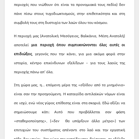
περιοχές που νιώθουν ότι είναι τα προνομιακά τους πεδία) δεν
πάνε πίσω στους τυχοδιωκτισμούς, στην επιθετικότητα και στη
συμβολή τους στη δυστυχία των λαών όλου του κόσμου.
Η περιοχή μας (Ανατολική Μεσόγειος, Βαλκάνια, Μέση Ανατολή)
αποτελεί
μια περιοχή όπου συμπυκνώνονται όλες αυτές οι
επιδιώξεις
, γεγονός που την κάνει, για μια ακόμα φορά στην
ιστορία, κέντρο επικίνδυνων εξελίξεων – για τους λαούς της
περιοχής πάνω απ’ όλα.
Στη χώρα μας, η… επόμενη μέρα της «
εξόδου από τα μνημόνια
»
είναι σαν την προηγούμενη. Η καταιγίδα αντιλαϊκών νόμων είναι
σε ισχύ, ενώ νέος γύρος επίθεσης είναι στα σκαριά. Εδώ αξίζει να
σημειώσουμε κάτι: Αυτό που προβάλλεται σαν φάση
«σταθεροποίησης», («
δεν
θα υπάρξουν άλλα μέτρα
») των
επιτυχιών του συστήματος απέναντι στο λαό και την εργατική