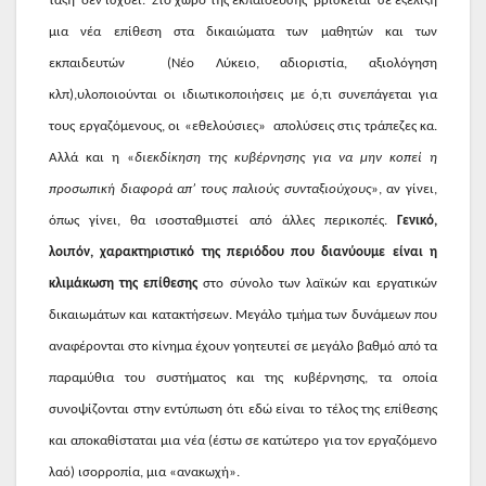
τάξη
δεν ισχύει.
Στο χώρο της εκπαίδευσης
βρίσκεται
σε εξέλιξη
μια νέα επίθεση στα δικαιώματα των μαθητών και των
εκπαιδευτών
(Νέο Λύκειο, αδιοριστία, αξιολόγηση
κλπ),υλοποιούνται οι ιδιωτικοποιήσεις με ό,τι συνεπάγεται για
τους εργαζόμενους, οι «εθελούσιες»
απολύσεις στις τράπεζες κα.
Αλλά και η «
διεκδίκηση της κυβέρνησης για να μην κοπεί η
προσωπική διαφορά απ’ τους παλιούς συνταξιούχους
», αν γίνει,
όπως γίνει, θα ισοσταθμιστεί από άλλες περικοπές.
Γενικό,
λοιπόν, χαρακτηριστικό της περιόδου που διανύουμε είναι η
κλιμάκωση της επίθεσης
στο σύνολο των λαϊκών και εργατικών
δικαιωμάτων και κατακτήσεων. Μεγάλο τμήμα των δυνάμεων που
αναφέρονται στο κίνημα έχουν γοητευτεί σε μεγάλο βαθμό από τα
παραμύθια του συστήματος και της κυβέρνησης, τα οποία
συνοψίζονται στην εντύπωση ότι εδώ είναι το τέλος της επίθεσης
και αποκαθίσταται μια νέα (έστω σε κατώτερο για τον εργαζόμενο
λαό) ισορροπία, μια «ανακωχή».