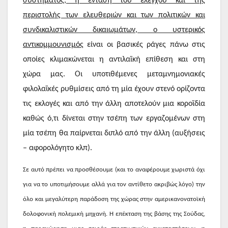
συστήματος, η ένταση του ελέγχου και της
περιστολής των ελευθεριών και των πολιτικών και
συνδικαλιστικών δικαιωμάτων, ο υστερικός
αντικομμουνισμός
είναι οι βασικές ράγες πάνω στις
οποίες κλιμακώνεται η αντιλαϊκή επίθεση και στη
χώρα μας. Οι υποτιθέμενες μεταμνημονιακές
φιλολαϊκές ρυθμίσεις από τη μία έχουν στενό ορίζοντα
τις εκλογές και από την άλλη αποτελούν μια κοροϊδία
καθώς ό,τι δίνεται στην τσέπη των εργαζομένων στη
μία τσέπη θα παίρνεται διπλό από την άλλη (αυξήσεις
– αφορολόγητο κλπ).
Σε αυτό πρέπει να προσθέσουμε (και το αναφέρουμε χωριστά όχι
για να το υποτιμήσουμε αλλά για τον αντίθετο ακριβώς λόγο) την
όλο και μεγαλύτερη παράδοση της χώρας στην αμερικανονατοϊκή
δολοφονική πολεμική μηχανή. Η επέκταση της βάσης της Σούδας,