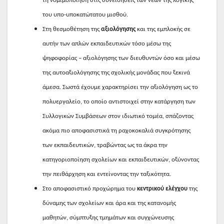
τη νομιμοποίηση στις συνειδήσεις των νέων της λογικής
του υπο-υποκατώτατου μισθού.
Στη θεσμοθέτηση της
αξιολόγησης
και της εμπλοκής σε
αυτήν των απλών εκπαιδευτικών τόσο μέσω της
ψηφοφορίας – αξιολόγησης των διευθυντών όσο και μέσω
της αυτοαξιολόγησης της σχολικής μονάδας που ξεκινά
άμεσα. Σωστά έχουμε χαρακτηρίσει την αξιολόγηση ως το
πολυεργαλείο, το οποίο αντιστοιχεί στην κατάργηση των
Συλλογικών Συμβάσεων στον ιδιωτικό τομέα, σπάζοντας
ακόμα πιο αποφασιστικά τη ραχοκοκαλιά συγκρότησης
των εκπαιδευτικών, τραβώντας ως τα άκρα την
κατηγοριοποίηση σχολείων και εκπαιδευτικών, οξύνοντας
την πειθάρχηση και εντείνοντας την ταξικότητα.
Στο αποφασιστικό προχώρημα του
κεντρικού ελέγχου
της
δύναμης των σχολείων και άρα και της κατανομής
μαθητών, σύμπτυξης τμημάτων και συγχώνευσης