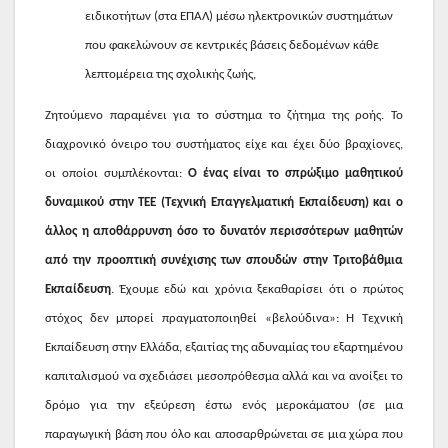
ειδικοτήτων (στα ΕΠΑΛ) μέσω ηλεκτρονικών συστημάτων
που φακελώνουν σε κεντρικές βάσεις δεδομένων κάθε
λεπτομέρεια της σχολικής ζωής,
Ζητούμενο παραμένει για το σύστημα το ζήτημα της ροής. Το
διαχρονικό όνειρο του συστήματος είχε και έχει δύο βραχίονες,
οι οποίοι συμπλέκονται:
Ο ένας είναι το σπρώξιμο μαθητικού
δυναμικού στην ΤΕΕ (Τεχνική Επαγγελματική Εκπαίδευση) και ο
άλλος η αποθάρρυνση όσο το δυνατόν περισσότερων μαθητών
από την προοπτική συνέχισης των σπουδών στην Τριτοβάθμια
Εκπαίδευση
. Έχουμε εδώ και χρόνια ξεκαθαρίσει ότι ο πρώτος
στόχος δεν μπορεί πραγματοποιηθεί «βελούδινα»: Η Τεχνική
Εκπαίδευση στην Ελλάδα, εξαιτίας της αδυναμίας του εξαρτημένου
καπιταλισμού να σχεδιάσει μεσοπρόθεσμα αλλά και να ανοίξει το
δρόμο για την εξεύρεση έστω ενός μεροκάματου (σε μια
παραγωγική βάση που όλο και αποσαρθρώνεται σε μια χώρα που