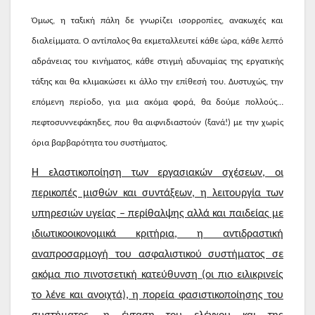
Όμως, η ταξική πάλη δε γνωρίζει ισορροπίες, ανακωχές και
διαλείμματα. Ο αντίπαλος θα εκμεταλλευτεί κάθε ώρα, κάθε λεπτό
αδράνειας του κινήματος, κάθε στιγμή αδυναμίας της εργατικής
τάξης και θα κλιμακώσει κι άλλο την επίθεσή του. Δυστυχώς, την
επόμενη περίοδο, για μια ακόμα φορά, θα δούμε πολλούς…
πεφτοσυννεφάκηδες, που θα αιφνιδιαστούν (ξανά!) με την χωρίς
όρια βαρβαρότητα του συστήματος.
Η ελαστικοποίηση των εργασιακών σχέσεων, οι
περικοπές μισθών και συντάξεων, η λειτουργία των
υπηρεσιών υγείας – περίθαλψης αλλά και παιδείας με
ιδιωτικοοικονομικά κριτήρια, η αντιδραστική
αναπροσαρμογή του ασφαλιστικού συστήματος σε
ακόμα πιο πινοτσετική κατεύθυνση (οι πιο ειλικρινείς
το λένε και ανοιχτά), η πορεία φασιστικοποίησης του