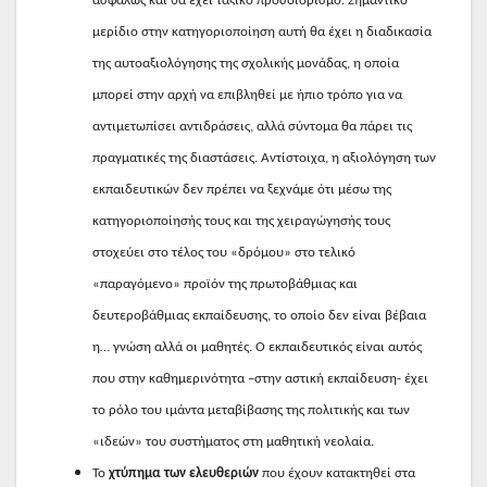
ασφαλώς και θα έχει ταξικό προσδιορισμό. Σημαντικό
μερίδιο στην κατηγοριοποίηση αυτή θα έχει η διαδικασία
της αυτοαξιολόγησης της σχολικής μονάδας, η οποία
μπορεί στην αρχή να επιβληθεί με ήπιο τρόπο για να
αντιμετωπίσει αντιδράσεις, αλλά σύντομα θα πάρει τις
πραγματικές της διαστάσεις. Αντίστοιχα, η αξιολόγηση των
εκπαιδευτικών δεν πρέπει να ξεχνάμε ότι μέσω της
κατηγοριοποίησής τους και της χειραγώγησής τους
στοχεύει στο τέλος του «δρόμου» στο τελικό
«παραγόμενο» προϊόν της πρωτοβάθμιας και
δευτεροβάθμιας εκπαίδευσης, το οποίο δεν είναι βέβαια
η… γνώση αλλά οι μαθητές. Ο εκπαιδευτικός είναι αυτός
που στην καθημερινότητα –στην αστική εκπαίδευση- έχει
το ρόλο του ιμάντα μεταβίβασης της πολιτικής και των
«ιδεών» του συστήματος στη μαθητική νεολαία.
Το
χτύπημα των ελευθεριών
που έχουν κατακτηθεί στα