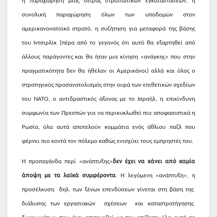
η παραχώρηση μιας σειράς στρατιωτικών εγκαταστάσεων, η
συνολική παραχώρηση όλων των υποδομών στον
αμερικανονατοϊκό στρατό, η συζήτηση για μεταφορά της βάσης
του Ιντσιρλίκ (πέρα από το γεγονός ότι αυτό θα εξαρτηθεί από
άλλους παράγοντες και θα ήταν μια κίνηση «ανάγκης» που στην
πραγματικότητα δεν θα ήθελαν οι Αμερικάνοι) αλλά και όλος ο
στρατηγικός προσανατολισμός στην ουρά των επιθετικών σχεδίων
του ΝΑΤΟ, ο αντιδραστικός άξονας με το Ισραήλ, η επικίνδυνη
συμφωνία των Πρεσπών για να περικυκλωθεί πιο αποφασιστικά η
Ρωσία, όλα αυτά αποτελούν κομμάτια ενός άθλιου παζλ που
φέρνει πιο κοντά τον πόλεμο καθώς ενισχύει τους εμπρηστές του.
Η προπαγάνδα περί «ανάπτυξης»
δεν έχει να κάνει από καμία
άποψη με τα λαϊκά συμφέροντα
. Η λεγόμενη «ανάπτυξη», η
προσέλκυση
δηλ. των ξένων επενδύσεων γίνεται στη βάση της
διάλυσης των εργασιακών
σχέσεων
και καταστρατήγησης