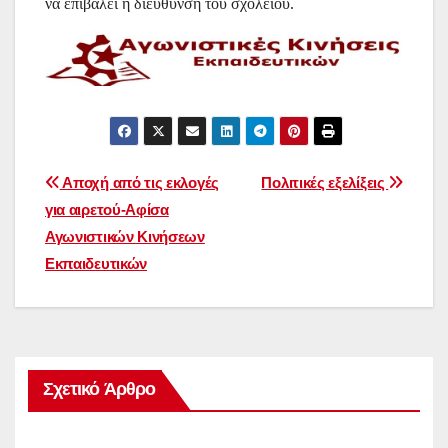
να επιβάλει η διεύθυνση του σχολείου.
Πλοήγηση
Αποχή από τις εκλογές
Πολιτικές εξελίξεις
για αιρετού-Αφίσα
άρθρων
Αγωνιστικών Κινήσεων
Εκπαιδευτικών
Σχετικό Άρθρο