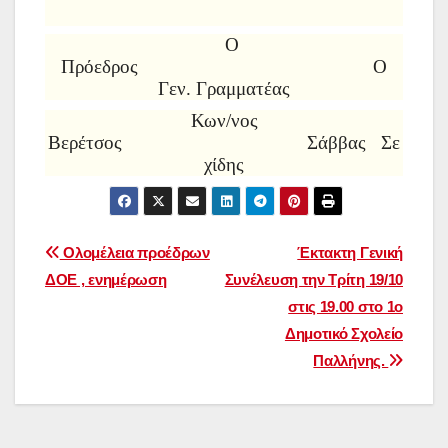
Ο
Πρόεδρος Ο
Γεν. Γραμματέας
Κων/νος
Βερέτσος Σάββας Σε
χίδης
Πλοήγηση
Ολομέλεια προέδρων
Έκτακτη Γενική
ΔΟΕ , ενημέρωση
Συνέλευση την Τρίτη 19/10
άρθρων
στις 19.00 στο 1ο
Δημοτικό Σχολείο
Παλλήνης.