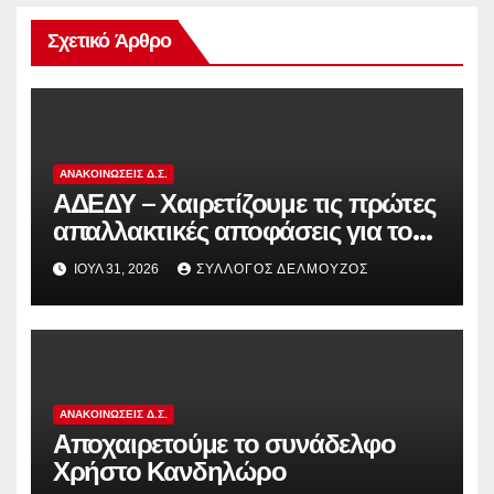
Σχετικό Άρθρο
ΑΝΑΚΟΙΝΏΣΕΙΣ Δ.Σ.
ΑΔΕΔΥ – Χαιρετίζουμε τις πρώτες
απαλλακτικές αποφάσεις για τους
διωκόμενους εκπαιδευτικούς που
ΙΟΎΛ 31, 2026
ΣΎΛΛΟΓΟΣ ΔΕΛΜΟΎΖΟΣ
συμμετείχαν στον αγώνα ενάντια
στην αντιδραστική αξιολόγηση!
ΑΝΑΚΟΙΝΏΣΕΙΣ Δ.Σ.
Αποχαιρετούμε το συνάδελφο
Χρήστο Κανδηλώρο