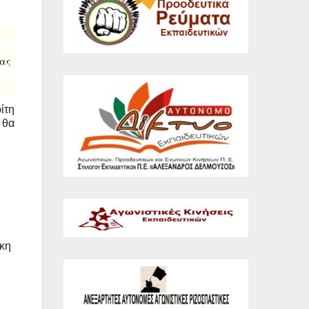
ς
ίτη
 θα
άκη