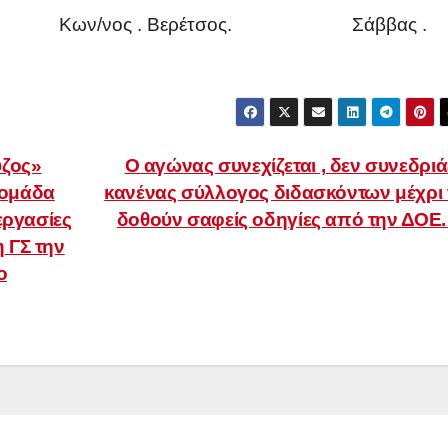
Κων/νος . Βερέτσος. Σάββας .
ζος»
Ο αγώνας συνεχίζεται , δεν συνεδριά
δομάδα
κανένας σύλλογος διδασκόντων μέχρι
εργασίες
δοθούν σαφείς οδηγίες από την ΔΟΕ
η ΓΣ την
ο