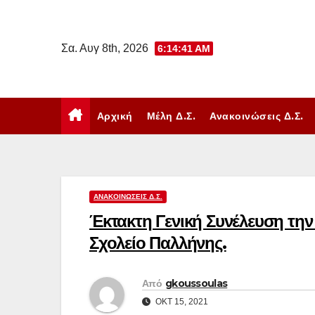
Μετάβαση
στο
Σα. Αυγ 8th, 2026
6:14:41 AM
περιεχόμενο
Αρχική
Μέλη Δ.Σ.
Ανακοινώσεις Δ.Σ.
ΑΝΑΚΟΙΝΏΣΕΙΣ Δ.Σ.
Έκτακτη Γενική Συνέλευση την 
Σχολείο Παλλήνης.
Από
gkoussoulas
ΟΚΤ 15, 2021