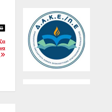
ζει
 να
.