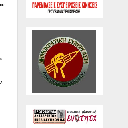
μία
σε
κά