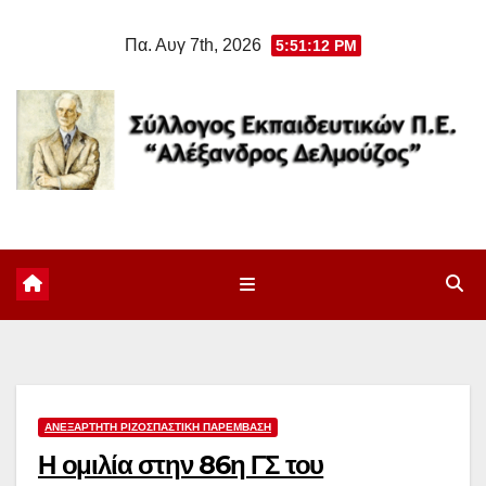
Μετάβαση
Πα. Αυγ 7th, 2026
5:51:13 PM
στο
περιεχόμενο
ΑΝΕΞΆΡΤΗΤΗ ΡΙΖΟΣΠΑΣΤΙΚΉ ΠΑΡΈΜΒΑΣΗ
Η ομιλία στην 86η ΓΣ του