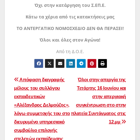
Όχι στην κατάργηση του Σ.ΕΠ.Ε.
Κάτω τα χέρια από τις κατακτήσεις μας
ΤΟ ΑΝΤΕΡΓΑΤΙΚΟ ΝΟΜΟΣΧΕΔΙΟ ΔΕΝ ΘΑ ΠΕΡΑΣΕΙ!
Όλοι και όλες στον Αγώνα!
Από τη Δ.Ο.Ε.
Πλοήγηση
Απόφαση διαγραφής
Όλοι στην απεργία της
μέλους του συλλόγου
Τετάρτης 16 Ιουνίου και
άρθρων
εκπαιδευτικών
στην απεργιακή
«Αλέξανδρος Δελμούζος»,
συγκέντρωση στο στην
λόγω συμμετοχής του στο
πλατεία Συντάγματος στις
διευρυμένο υπηρεσιακό
12.μμ
συμβούλιο επιλογής
στελεχών εκπαίδευσης