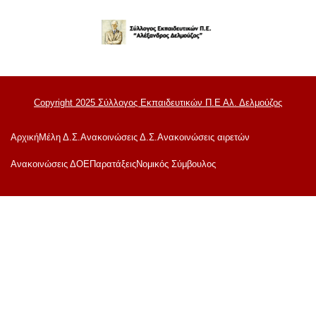
Copyright 2025 Σύλλογος Εκπαιδευτικών Π.Ε Αλ. Δελμούζος
Αρχική
Μέλη Δ.Σ.
Ανακοινώσεις Δ.Σ.
Ανακοινώσεις αιρετών
Ανακoινώσεις ΔΟΕ
Παρατάξεις
Νομικός Σύμβουλος