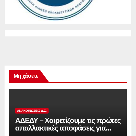
Μη χάσετε
ΑΝΑΚΟΙΝΏΣΕΙΣ Δ.Σ.
ΑΔΕΔΥ – Χαιρετίζουμε τις πρώτες
απαλλακτικές αποφάσεις για
τους διωκόμενους