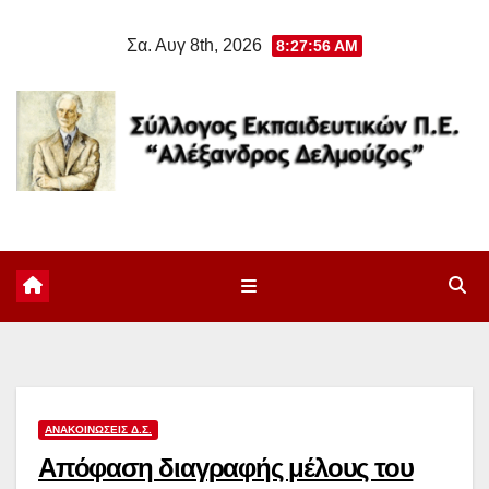
Μετάβαση
Σα. Αυγ 8th, 2026
8:27:57 AM
στο
περιεχόμενο
ΑΝΑΚΟΙΝΏΣΕΙΣ Δ.Σ.
Απόφαση διαγραφής μέλους του