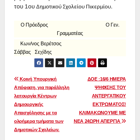
του 1ου
Δημοτικού Σχολείου Πικερμίου.
Ο Πρόεδρος Ο Γεν.
Γραμματέας
Κων/νος Βερέτσος
Σάββας Σεχίδης
Πλοήγηση
Κοινή Υπουργική
ΔΟΕ :16/6 ΗΜΕΡΑ
Απόφαση, για παράλληλη
ΨΗΦΙΣΗΣ ΤΟΥ
άρθρων
λειτουργία Κέντρων
ΑΝΤΕΡΓΑΤΙΚΟΥ
Δημιουργικής
ΕΚΤΡΩΜΑΤΟΣ!
Απασχόλησης με τα
ΚΛΙΜΑΚΩΝΟΥΜΕ ΜΕ
ολοήμερα τμήματα των
ΝΕΑ 24ΩΡΗ ΑΠΕΡΓΙΑ
Δημοτικών Σχολείων.