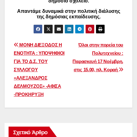
δημόσιο σχολείο.
Απαντάμε δυναμικά στην πολιτική διάλυσης
της δημόσιας εκπαίδευσης.
Πλοήγηση
ΜΟΝΗ ΔΙΕΞΟΔΟΣ H
Όλοι στην πορεία του
ENOTHTA : ΥΠΟΨΗΦΙΟΙ
Πολυτεχνείου :
άρθρων
ΓΙΑ ΤΟ Δ.Σ. ΤΟΥ
Παρασκευή 17 Νοέμβρη,
ΣΥΛΛΟΓΟΥ
στις 15.00, πλ. Κοραή
«ΑΛΕΞΑΝΔΡΟΣ
ΔΕΛΜΟΥΖΟΣ» -ΑΦΙΣΑ
-ΠΡΟΚΗΡΥΞΗ
Σχετικό Άρθρο