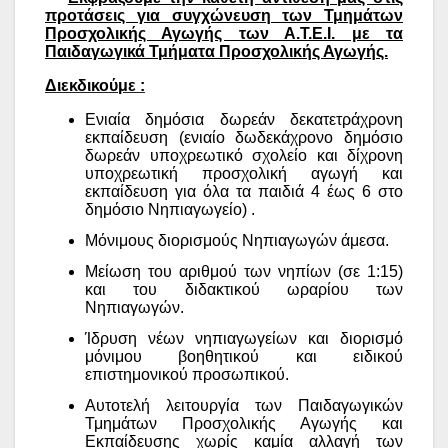
προτάσεις για συγχώνευση των Τμημάτων
Προσχολικής Αγωγής των Α.Τ.Ε.Ι. με τα
Παιδαγωγικά Τμήματα Προσχολικής Αγωγής.
Διεκδικούμε :
Ενιαία δημόσια δωρεάν δεκατετράχρονη
εκπαίδευση (ενιαίο δωδεκάχρονο δημόσιο
δωρεάν υποχρεωτικό σχολείο και δίχρονη
υποχρεωτική προσχολική αγωγή και
εκπαίδευση για όλα τα παιδιά 4 έως 6 στο
δημόσιο Νηπιαγωγείο) .
Μόνιμους διορισμούς Νηπιαγωγών άμεσα.
Μείωση του αριθμού των νηπίων (σε 1:15)
και του διδακτικού ωραρίου των
Νηπιαγωγών.
Ίδρυση νέων νηπιαγωγείων και διορισμό
μόνιμου βοηθητικού και ειδικού
επιστημονικού προσωπικού.
Αυτοτελή λειτουργία των Παιδαγωγικών
Τμημάτων Προσχολικής Αγωγής και
Εκπαίδευσης χωρίς καμία αλλαγή των