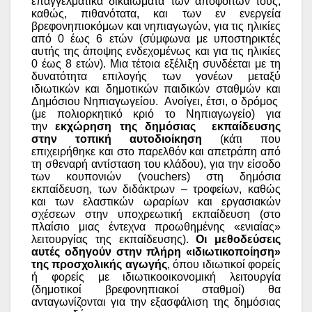
επαγγελματικά δικαιώματα των αποφοίτων τους,
καθώς, πιθανότατα, και των εν ενεργεία
βρεφονηπιοκόμων και νηπιαγωγών, για τις ηλικίες
από 0 έως 6 ετών (σύμφωνα με υποστηρικτές
αυτής της άποψης ενδεχομένως και για τις ηλικίες
0 έως 8 ετών). Μια τέτοια εξέλιξη συνδέεται με τη
δυνατότητα επιλογής των γονέων μεταξύ
ιδιωτικών και δημοτικών παιδικών σταθμών και
Δημόσιου Νηπιαγωγείου. Ανοίγει, έτσι, ο δρόμος
(με πολιορκητικό κριό το Νηπιαγωγείο) για
την
εκχώρηση της δημόσιας εκπαίδευσης
στην τοπική αυτοδιοίκηση
(κάτι που
επιχειρήθηκε και στο παρελθόν και απετράπη από
τη σθεναρή αντίσταση του κλάδου), για την είσοδο
των κουπονιών (vouchers) στη δημόσια
εκπαίδευση, των διδάκτρων – τροφείων, καθώς
και των ελαστικών ωραρίων και εργασιακών
σχέσεων στην υποχρεωτική εκπαίδευση (στο
πλαίσιο μιας έντεχνα προωθημένης «ενιαίας»
λειτουργίας της εκπαίδευσης).
Οι μεθοδεύσεις
αυτές οδηγούν στην πλήρη «ιδιωτικοποίηση»
της προσχολικής αγωγής
, όπου ιδιωτικοί φορείς
ή φορείς με ιδιωτικοοικονομική λειτουργία
(δημοτικοί βρεφονηπιακοί σταθμοί) θα
ανταγωνίζονται για την εξασφάλιση της δημόσιας