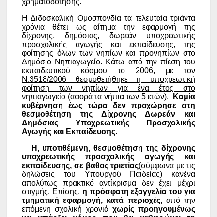
χρηματοδότησης.
Η Διδασκαλική Ομοσπονδία τα τελευταία τριάντα
χρόνια θέτει ως αίτημα την εφαρμογή της
δίχρονης, δημόσιας, δωρεάν υποχρεωτικής
προσχολικής αγωγής και εκπαίδευσης, της
φοίτησης όλων των νηπίων και προνηπίων στο
Δημόσιο Νηπιαγωγείο.
Κάτω από την πίεση του
εκπαιδευτικού κόσμου το 2006, με τον
Ν.3518/2006 θεσμοθετήθηκε η υποχρεωτική
φοίτηση των νηπίων για ένα έτος στο
νηπιαγωγείο
(αφορά τα νήπια των 5 ετών).
Καμία
κυβέρνηση έως τώρα δεν προχώρησε στη
θεσμοθέτηση της Δίχρονης Δωρεάν και
Δημόσιας Υποχρεωτικής Προσχολικής
Αγωγής και Εκπαίδευσης.
Η, υποτιθέμενη, θεσμοθέτηση της δίχρονης
υποχρεωτικής προσχολικής αγωγής και
εκπαίδευσης, σε βάθος τριετίας
(σύμφωνα με τις
δηλώσεις του Υπουργού Παιδείας) κανένα
απολύτως πρακτικό αντίκρισμα δεν έχει μέχρι
στιγμής. Επίσης,
η πρόσφατη εξαγγελία του για
τμηματική εφαρμογή, κατά περιοχές,
από την
επόμενη σχολική χρονιά
χωρίς προηγουμένως