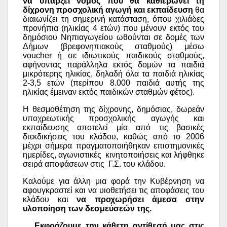
να υπάρξει νόμος που θα καθιερώνει τη
δίχρονη προσχολική αγωγή και εκπαίδευση
θα
διαιωνίζει τη σημερινή κατάσταση, όπου χιλιάδες
προνήπια (ηλικίας 4 ετών) που μένουν εκτός του
δημόσιου Νηπιαγωγείου ωθούνται σε δομές των
Δήμων (βρεφονηπιακούς σταθμούς) μέσω
voucher ή σε ιδιωτικούς παιδικούς σταθμούς,
αφήνοντας παράλληλα εκτός δομών τα παιδιά
μικρότερης ηλικίας, δηλαδή όλα τα παιδιά ηλικίας
2-3,5 ετών (περίπου 8.000 παιδιά αυτής της
ηλικίας έμειναν εκτός παιδικών σταθμών φέτος).
Η θεσμοθέτηση της δίχρονης, δημόσιας, δωρεάν
υποχρεωτικής προσχολικής αγωγής και
εκπαίδευσης αποτελεί μία από τις βασικές
διεκδικήσεις του κλάδου, καθώς από το 2006
μέχρι σήμερα πραγματοποιήθηκαν επιστημονικές
ημερίδες, αγωνιστικές κινητοποιήσεις και λήφθηκε
σειρά αποφάσεων στις Γ.Σ. του κλάδου.
Καλούμε για άλλη μια φορά την Κυβέρνηση να
αφουγκραστεί και να υιοθετήσει τις αποφάσεις του
κλάδου και
να προχωρήσει άμεσα στην
υλοποίηση των δεσμεύσεών της.
Εκφράζουμε την κάθετη αντίθεσή μας στις