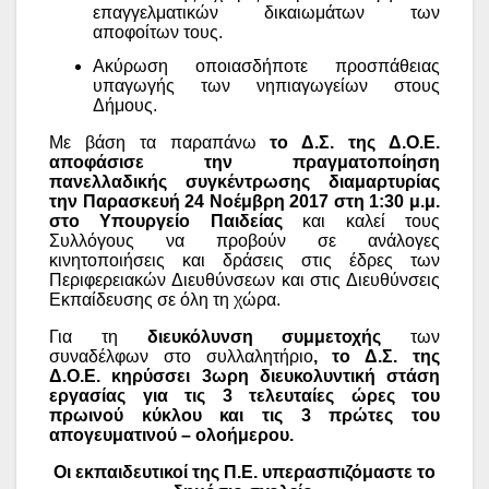
επαγγελματικών δικαιωμάτων των
αποφοίτων τους.
Ακύρωση οποιασδήποτε προσπάθειας
υπαγωγής των νηπιαγωγείων στους
Δήμους.
Με βάση τα παραπάνω
το Δ.Σ. της Δ.Ο.Ε.
αποφάσισε την πραγματοποίηση
πανελλαδικής συγκέντρωσης διαμαρτυρίας
την Παρασκευή 24 Νοέμβρη 2017 στη 1:30 μ.μ.
στο Υπουργείο Παιδείας
και καλεί τους
Συλλόγους να προβούν σε ανάλογες
κινητοποιήσεις και δράσεις στις έδρες των
Περιφερειακών Διευθύνσεων και στις Διευθύνσεις
Εκπαίδευσης σε όλη τη χώρα.
Για τη
διευκόλυνση
συμμετοχής
των
συναδέλφων στο συλλαλητήριο
,
το Δ.Σ. της
Δ.Ο.Ε. κηρύσσει 3ωρη διευκολυντική στάση
εργασίας για τις 3 τελευταίες ώρες του
πρωινού κύκλου και τις 3 πρώτες του
απογευματινού – ολοήμερου.
Οι εκπαιδευτικοί της Π.Ε. υπερασπιζόμαστε το