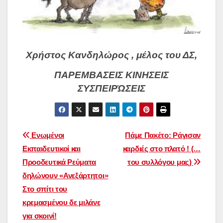
Χρήστος Κανδηλώρος , μέλος του ΔΣ,
ΠΑΡΕΜΒΑΣΕΙΣ ΚΙΝΗΣΕΙΣ
ΣΥΣΠΕΙΡΏΣΕΙΣ
Πλοήγηση
Ενωμένοι
Πάμε Πακέτο: Ράγισαν
Εκπαιδευτικοί και
καρδιές στο πλατό ! (…
άρθρων
Προοδευτικά Ρεύματα
του συλλόγου μας)
δηλώνουν «Ανεξάρτητοι»
Στο σπίτι του
κρεμασμένου δε μιλάνε
για σκοινί!