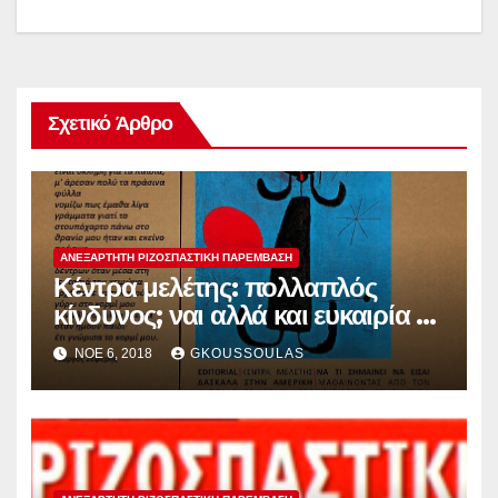
Σχετικό Άρθρο
ΑΝΕΞΆΡΤΗΤΗ ΡΙΖΟΣΠΑΣΤΙΚΉ ΠΑΡΈΜΒΑΣΗ
Κέντρα μελέτης: πολλαπλός
κίνδυνος; ναι αλλά και ευκαιρία να
ξανασκεφτούμε και να πράξουμε
ΝΟΈ 6, 2018
GKOUSSOULAS
ανάλογα