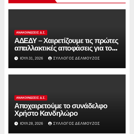
ΑΝΑΚΟΙΝΏΣΕΙΣ Δ.Σ.
ΑΔΕΔΥ – Χαιρετίζουμε τις πρώτες
απαλλακτικές αποφάσεις για τους
διωκόμενους εκπαιδευτικούς που
ΙΟΎΛ 31, 2026
ΣΎΛΛΟΓΟΣ ΔΕΛΜΟΎΖΟΣ
συμμετείχαν στον αγώνα ενάντια
στην αντιδραστική αξιολόγηση!
ΑΝΑΚΟΙΝΏΣΕΙΣ Δ.Σ.
Αποχαιρετούμε το συνάδελφο
Χρήστο Κανδηλώρο
ΙΟΎΛ 28, 2026
ΣΎΛΛΟΓΟΣ ΔΕΛΜΟΎΖΟΣ