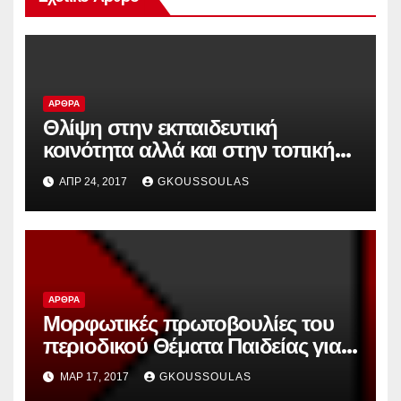
ΆΡΘΡΑ
Θλίψη στην εκπαιδευτική
κοινότητα αλλά και στην τοπική
κοινωνία ο ξαφνικός και
ΑΠΡ 24, 2017
GKOUSSOULAS
αναπάντεχος θάνατος του
συνταξιούχου δασκάλου
Παναγιώτη Μπερτσουκλή.
ΆΡΘΡΑ
Μορφωτικές πρωτοβουλίες του
περιοδικού Θέματα Παιδείας για
το μήνα Μάρτη αφιερωμένες στη
ΜΑΡ 17, 2017
GKOUSSOULAS
μεγάλη επανάσταση του 1821.