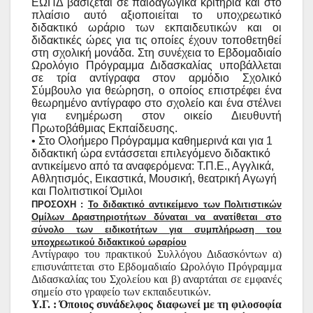
ΕΩΠΔ βασίζεται σε παιδαγωγικά κριτήρια και στο
πλαίσιο αυτό αξιοποιείται το υποχρεωτικό
διδακτικό ωράριο των εκπαιδευτικών και οι
διδακτικές ώρες για τις οποίες έχουν τοποθετηθεί
στη σχολική μονάδα. Στη συνέχεια το Εβδομαδιαίο
Ωρολόγιο Πρόγραμμα Διδασκαλίας υποβάλλεται
σε τρία αντίγραφα στον αρμόδιο Σχολικό
Σύμβουλο για θεώρηση, ο οποίος επιστρέφει ένα
θεωρημένο αντίγραφο στο σχολείο και ένα στέλνει
για ενημέρωση στον οικείο Διευθυντή
Πρωτοβάθμιας Εκπαίδευσης.
• Στο Ολοήμερο Πρόγραμμα καθημερινά και για 1
διδακτική ώρα εντάσσεται επιλεγόμενο διδακτικό
αντικείμενο από τα αναφερόμενα: Τ.Π.Ε., Αγγλικά,
Αθλητισμός, Εικαστικά, Μουσική, θεατρική Αγωγή
και Πολιτιστικοί Όμιλοι
ΠΡΟΣΟΧΗ :
Το διδακτικό αντικείμενο των Πολιτιστικών
Ομίλων Δραστηριοτήτων δύναται να ανατίθεται στο
σύνολο των ειδικοτήτων για συμπλήρωση του
υποχρεωτικού διδακτικού ωραρίου
Αντίγραφο του πρακτικού Συλλόγου Διδασκόντων α)
επισυνάπτεται στο Εβδομαδιαίο Ωρολόγιο Πρόγραμμα
Διδασκαλίας του Σχολείου και β) αναρτάται σε εμφανές
σημείο στο γραφείο των εκπαιδευτικών.
Υ.Γ. : Όποιος συνάδελφος διαφωνεί με τη φιλοσοφία