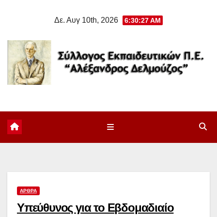
Μετάβαση
Δε. Αυγ 10th, 2026
6:30:28 AM
στο
περιεχόμενο
ΆΡΘΡΑ
Υπεύθυνος για το Εβδομαδιαίο