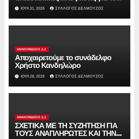
διωκόμενους εκπαιδευτικούς που
ΙΟΎΛ 31, 2026
ΣΎΛΛΟΓΟΣ ΔΕΛΜΟΎΖΟΣ
συμμετείχαν στον αγώνα ενάντια
στην αντιδραστική αξιολόγηση!
ΑΝΑΚΟΙΝΏΣΕΙΣ Δ.Σ.
Αποχαιρετούμε το συνάδελφο
Χρήστο Κανδηλώρο
ΙΟΎΛ 28, 2026
ΣΎΛΛΟΓΟΣ ΔΕΛΜΟΎΖΟΣ
ΑΝΑΚΟΙΝΏΣΕΙΣ Δ.Σ.
ΣΧΕΤΙΚΑ ΜΕ ΤΗ ΣΥΖΗΤΗΣΗ ΓΙΑ
ΤΟΥΣ ΑΝΑΠΛΗΡΩΤΕΣ ΚΑΙ ΤΗΝ