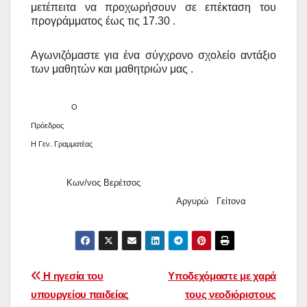
μετέπειτα να προχωρήσουν σε επέκταση του
προγράμματος έως τις 17.30 .
Αγωνιζόμαστε για ένα σύγχρονο σχολείο αντάξιο
των μαθητών και μαθητριών μας .
Ο
Πρόεδρος
Η Γεν. Γραμματέας
Κων/νος Βερέτσος
Αργυρώ Γείτονα
Πλοήγηση
Η ηγεσία του
Υποδεχόμαστε με χαρά
υπουργείου παιδείας
τους νεοδιόριστους