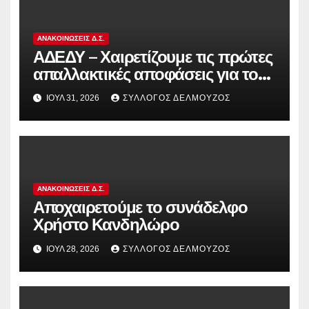
ΑΝΑΚΟΙΝΏΣΕΙΣ Δ.Σ.
ΑΔΕΔΥ – Χαιρετίζουμε τις πρώτες
απαλλακτικές αποφάσεις για τους
διωκόμενους εκπαιδευτικούς που
ΙΟΎΛ 31, 2026
ΣΎΛΛΟΓΟΣ ΔΕΛΜΟΎΖΟΣ
συμμετείχαν στον αγώνα ενάντια
στην αντιδραστική αξιολόγηση!
ΑΝΑΚΟΙΝΏΣΕΙΣ Δ.Σ.
Αποχαιρετούμε το συνάδελφο
Χρήστο Κανδηλώρο
ΙΟΎΛ 28, 2026
ΣΎΛΛΟΓΟΣ ΔΕΛΜΟΎΖΟΣ