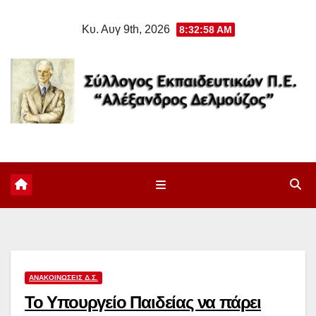
Μετάβαση
Κυ. Αυγ 9th, 2026
8:32:59 AM
στο
περιεχόμενο
ΑΝΑΚΟΙΝΏΣΕΙΣ Δ.Σ.
Το Υπουργείο Παιδείας να πάρει