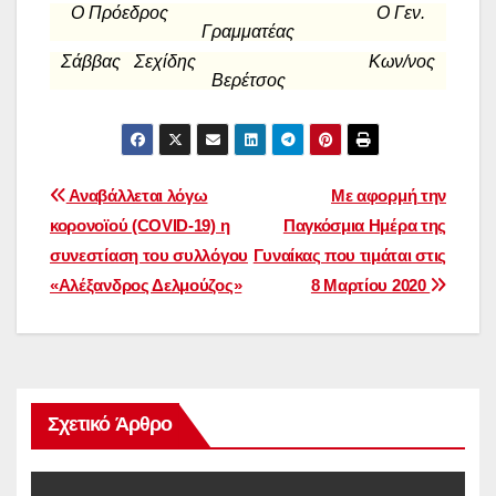
Ο Πρόεδρος Ο Γεν.
Γραμματέας
Σάββας Σεχίδης Κων/νος
Βερέτσος
Πλοήγηση
Αναβάλλεται λόγω
Με αφορμή την
κορονοϊού (COVID-19) η
Παγκόσμια Ημέρα της
άρθρων
συνεστίαση του συλλόγoυ
Γυναίκας που τιμάται στις
«Αλέξανδρος Δελμούζος»
8 Μαρτίου 2020
Σχετικό Άρθρο