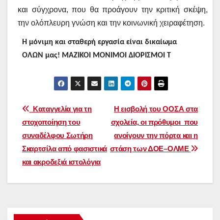
και σύγχρονα, που θα προάγουν την κριτική σκέψη,
την ολόπλευρη γνώση και την κοινωνική χειραφέτηση.
Η μόνιμη και σταθερή εργασία είναι δικαίωμα
ΟΛΩΝ μας! ΜΑΖΙΚΟΙ ΜΟΝΙΜΟΙ ΔΙΟΡΙΣΜΟΙ Τ
Πλοήγηση
Καταγγελία για τη
Η εισβολή του ΟΟΣΑ στα
στοχοποίηση του
σχολεία, οι πρόθυμοι που
άρθρων
συναδέλφου Σωτήρη
ανοίγουν την πόρτα και η
Σκαρτσίλα από φασιστικά
στάση των ΔΟΕ–ΟΛΜΕ
και ακροδεξιά ιστολόγια