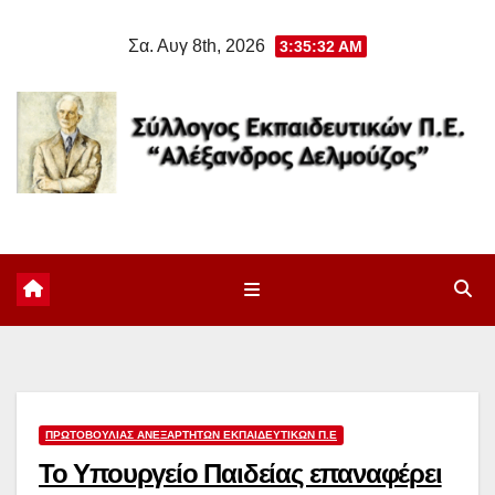
Μετάβαση
Σα. Αυγ 8th, 2026
3:35:33 AM
στο
περιεχόμενο
ΠΡΩΤΟΒΟΥΛΊΑΣ ΑΝΕΞΆΡΤΗΤΩΝ ΕΚΠΑΙΔΕΥΤΙΚΏΝ Π.Ε
Το Υπουργείο Παιδείας επαναφέρει