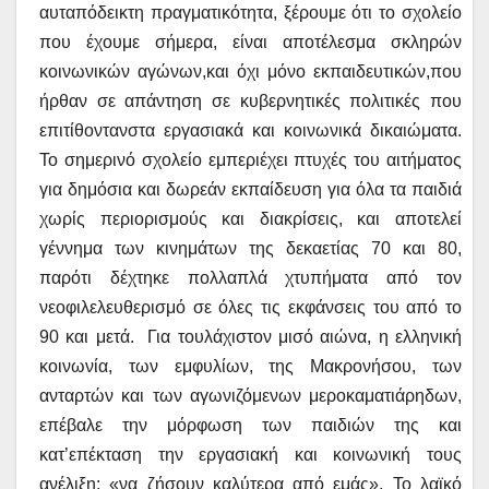
αυταπόδεικτη πραγματικότητα, ξέρουμε ότι το σχολείο
που έχουμε σήμερα, είναι αποτέλεσμα σκληρών
κοινωνικών αγώνων,και όχι μόνο εκπαιδευτικών,που
ήρθαν σε απάντηση σε κυβερνητικές πολιτικές που
επιτίθοντανστα εργασιακά και κοινωνικά δικαιώματα.
Το σημερινό σχολείο εμπεριέχει πτυχές του αιτήματος
για δημόσια και δωρεάν εκπαίδευση για όλα τα παιδιά
χωρίς περιορισμούς και διακρίσεις, και αποτελεί
γέννημα των κινημάτων της δεκαετίας 70 και 80,
παρότι δέχτηκε πολλαπλά χτυπήματα από τον
νεοφιλελευθερισμό σε όλες τις εκφάνσεις του από το
90 και μετά.
Για τουλάχιστον
μισό αιώνα, η ελληνική
κοινωνία, των εμφυλίων, της Μακρονήσου, των
ανταρτών και των αγωνιζόμενων μεροκαματιάρηδων,
επέβαλε την μόρφωση των παιδιών της και
κατ’επέκταση την εργασιακή και κοινωνική τους
ανέλιξη: «να ζήσουν καλύτερα από εμάς». Το λαϊκό