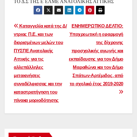
ΤΟ Δ.Σ ΤΗΣ Ε΄ΕΛΜΕ ΑΝΑΤΟΛΙΚΗΣ ΑΤΤΙΚΗΣ
Πλοήγηση
Καταγγελία κατά της Δ/
ΕΝΗΜΕΡΩΤΙΚΟ ΔΕΛΤΙΟ:
ντριας Π.Ε. και των
Υποχρεωτική η εφαρμογή
άρθρων
διορισμένων μελών του
της δίχρονης
ΠΥΣΠΕ Ανατολικής
προσχολικής αγωγής και
Αττικής για τις
εκπαίδευσης για τον Δήμο
αλλεπάλληλες
Μαραθώνα και τον Δήμο
μετακινήσεις
Σπάτων-Αρτέμιδος, από
συναδέλφισσας και την
το σχολικό έτος 2019-2020
καταστρατήγηση του
πίνακα μοριοδότησης