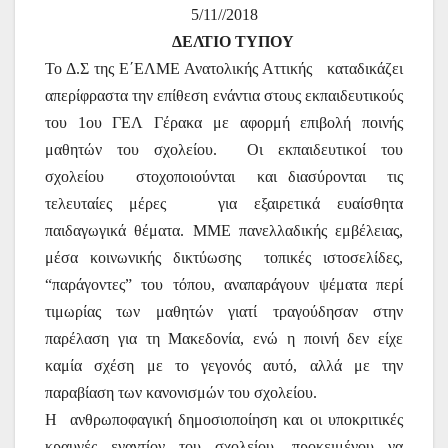
5/11//2018
ΔΕΛΤΙΟ
ΤΥΠΟΥ
Το Δ.Σ της Ε΄ΕΛΜΕ Ανατολικής Αττικής
καταδικάζει
απερίφραστα την επίθεση ενάντια στους εκπαιδευτικούς
του 1ου ΓΕΛ Γέρακα με αφορμή επιβολή ποινής
μαθητών του σχολείου.
Οι εκπαιδευτικοί του
σχολείου
στοχοποιούνται
και διασύρονται
τις
τελευταίες μέρες
για εξαιρετικά ευαίσθητα
παιδαγωγικά θέματα. ΜΜΕ πανελλαδικής εμβέλειας,
μέσα κοινωνικής δικτύωσης
τοπικές ιστοσελίδες,
“παράγοντες” του τόπου, αναπαράγουν ψέματα περί
τιμωρίας των μαθητών γιατί τραγούδησαν στην
παρέλαση για τη Μακεδονία, ενώ η ποινή δεν είχε
καμία σχέση με το γεγονός αυτό, αλλά με την
παραβίαση των κανονισμών του σχολείου.
Η
ανθρωποφαγική δημοσιοποίηση και οι υποκριτικές
κραυγές εναντίον του σχολείου, προκειμένου να