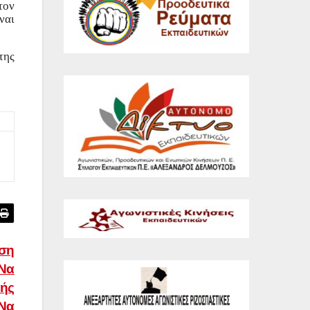
τον
ναι
της
άση
 Να
υής
 Να