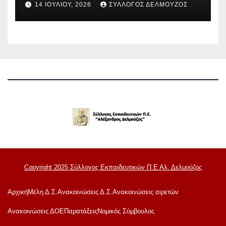
14 ΙΟΥΛΊΟΥ, 2026
ΣΎΛΛΟΓΟΣ ΔΕΛΜΟΎΖΟΣ
Copyright 2025 Σύλλογος Εκπαιδευτικών Π.Ε Αλ. Δελμούζος
Αρχική
Μέλη Δ.Σ.
Ανακοινώσεις Δ.Σ.
Ανακοινώσεις αιρετών
Ανακoινώσεις ΔΟΕ
Παρατάξεις
Νομικός Σύμβουλος