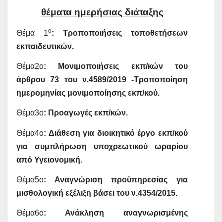
θέματα ημερήσιας διάταξης
ο
Θέμα 1
: Τροποποιήσεις τοποθετήσεων
εκπαιδευτικών.
Θέμα2ο
: Μονιμοποιήσεις εκπ/κών του
άρθρου 73 του ν.4589/2019 -Τροποποίηση
ημερομηνίας μονιμοποίησης εκπ/κού.
Θέμα3ο
: Προαγωγές εκπ/κών.
Θέμα4ο
: Διάθεση για διοικητικό έργο εκπ/κού
για συμπλήρωση υποχρεωτικού ωραρίου
από Υγειονομική.
Θέμα5ο
: Αναγνώριση προϋπηρεσίας για
μισθολογική εξέλιξη βάσει του ν.4354/2015.
Θέμα6ο
: Ανάκληση αναγνωρισμένης