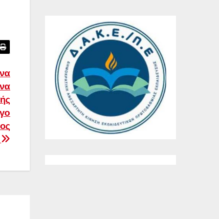
 να
 να
κής
ογο
λος
ς