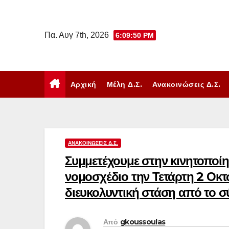
Μετάβαση
στο
Πα. Αυγ 7th, 2026
6:09:51 PM
περιεχόμενο
Αρχική
Μέλη Δ.Σ.
Ανακοινώσεις Δ.Σ.
ΑΝΑΚΟΙΝΏΣΕΙΣ Δ.Σ.
Συμμετέχουμε στην κινητοποίη
νομοσχέδιο την Τετάρτη 2 Οκ
διευκολυντική στάση από το σ
Από
gkoussoulas