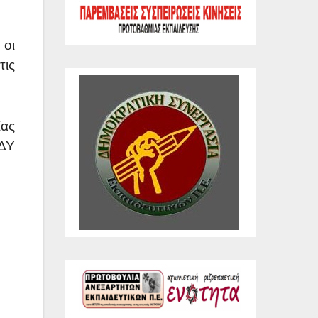
 οι
τις
ίας
ΕΔΥ