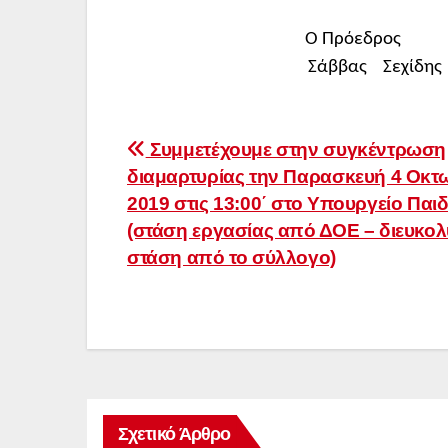
Ο Πρόεδρο
Σάββας Σεχ
Πλοήγηση
Συμμετέχουμε στην συγκέντρωση
διαμαρτυρίας την Παρασκευή 4 Οκτ
άρθρων
2019 στις 13:00΄ στο Υπουργείο Παιδ
(στάση εργασίας από ΔΟΕ – διευκολ
στάση από το σύλλογο)
Σχετικό Άρθρο