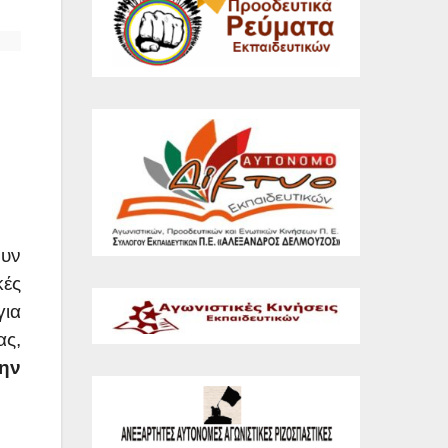
ουν
κές
για
ας,
την