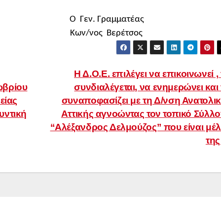
ς Ο Γεν. Γραμματέας
ίδης Κων/νος Βερέτσος
Η Δ.Ο.Ε. επιλέγει να επικοινωνεί ,
ωβρίου
συνδιαλέγεται, να ενημερώνει και
είας
συναποφασίζει με τη Δ/νση Ανατολι
υντική
Αττικής αγνοώντας τον τοπικό Σύλλ
“Αλέξανδρος Δελμούζος” που είναι μέ
τη