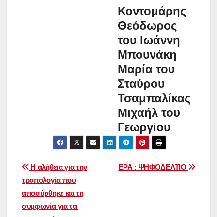
Κοντομάρης
Θεόδωρος
του Ιωάννη
Μπουνάκη
Μαρία του
Σταύρου
Τσαμπαλίκας
Μιχαήλ του
Γεωργίου
Πλοήγηση
Η αλήθεια για την
ΕΡΑ : ΨΗΦΟΔΕΛΤΙΟ
τροπολογία που
άρθρων
αποσύρθηκε και τη
συμφωνία για τα