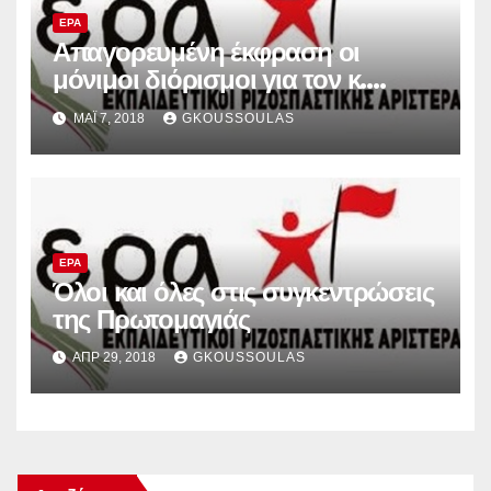
ΕΡΑ
Απαγορευμένη έκφραση οι
μόνιμοι διόρισμοι για τον κ.
Μητσοτάκη…
ΜΆΙ 7, 2018
GKOUSSOULAS
ΕΡΑ
Όλοι και όλες στις συγκεντρώσεις
της Πρωτομαγιάς
ΑΠΡ 29, 2018
GKOUSSOULAS