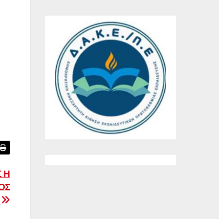
 Η
ΟΣ
Ε