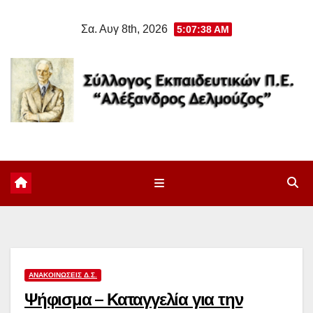
Μετάβαση
Σα. Αυγ 8th, 2026
5:07:38 AM
στο
περιεχόμενο
ΑΝΑΚΟΙΝΏΣΕΙΣ Δ.Σ.
Ψήφισμα – Καταγγελία για την