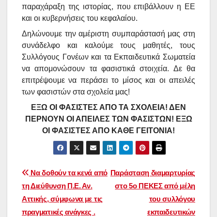
παραχάραξη της ιστορίας, που επιβάλλουν η ΕΕ
και οι κυβερνήσεις του κεφαλαίου.
Δηλώνουμε την αμέριστη συμπαράστασή μας στη
συνάδελφο και καλούμε τους μαθητές, τους
Συλλόγους Γονέων και τα Εκπαιδευτικά Σωματεία
να απομονώσουν τα φασιστικά στοιχεία. Δε θα
επιτρέψουμε να περάσει το μίσος και οι απειλές
των φασιστών στα σχολεία μας!
ΕΞΩ ΟΙ ΦΑΣΙΣΤΕΣ ΑΠΟ ΤΑ ΣΧΟΛΕΙΑ! ΔΕΝ
ΠΕΡΝΟΥΝ ΟΙ ΑΠΕΙΛΕΣ ΤΩΝ ΦΑΣΙΣΤΩΝ! ΕΞΩ
ΟΙ ΦΑΣΙΣΤΕΣ ΑΠΟ ΚΑΘΕ ΓΕΙΤΟΝΙΑ!
Πλοήγηση
Να δοθούν τα κενά από
Παράσταση διαμαρτυρίας
τη Διεύθυνση Π.Ε. Αν.
στο 5ο ΠΕΚΕΣ από μέλη
άρθρων
Αττικής, σύμφωνα με τις
του συλλόγου
πραγματικές ανάγκες .
εκπαιδευτικών