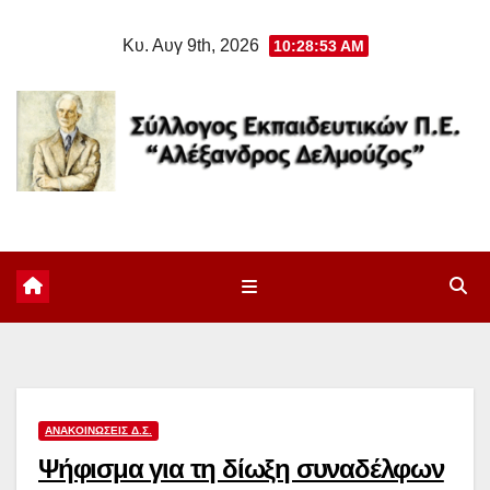
Μετάβαση
Κυ. Αυγ 9th, 2026
10:28:54 AM
στο
περιεχόμενο
ΑΝΑΚΟΙΝΏΣΕΙΣ Δ.Σ.
Ψήφισμα για τη δίωξη συναδέλφων