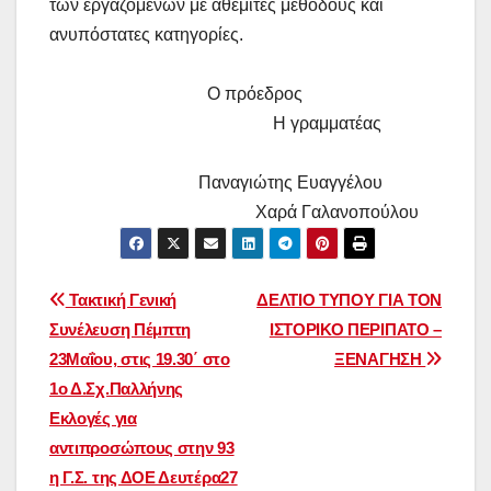
των εργαζομένων με αθέμιτες μεθόδους και
ανυπόστατες κατηγορίες.
Ο πρόεδρος
Η γραμματέας
Παναγιώτης Ευαγγέλου
Χαρά Γαλανοπούλου
Πλοήγηση
Τακτική Γενική
ΔΕΛΤΙΟ ΤΥΠΟΥ ΓΙΑ ΤΟΝ
Συνέλευση Πέμπτη
ΙΣΤΟΡΙΚΟ ΠΕΡΙΠΑΤΟ –
άρθρων
23Μαΐου, στις 19.30΄ στο
ΞΕΝΑΓΗΣΗ
1ο Δ.Σχ.Παλλήνης
Εκλογές για
αντιπροσώπους στην 93
η Γ.Σ. της ΔΟΕ Δευτέρα27