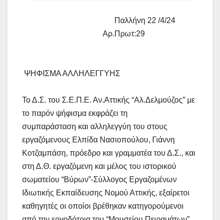
Παλλήνη 22 /4/24
Αρ.Πρωτ:29
ΨΗΦΙΣΜΑ ΑΛΛΗΛΕΓΓΥΗΣ
Το Δ.Σ. του Σ.Ε.Π.Ε. Αν.Αττικής “Αλ.Δελμούζος” με
το παρόν ψήφισμα εκφράζει τη
συμπαράσταση και αλληλεγγύη του στους
εργαζόμενους Ελπίδα Νασιοπούλου, Γιάννη
Κοτζαμπάση, πρόεδρο και γραμματέα του Δ.Σ., και
στη Δ.Θ. εργαζόμενη και μέλος του ιστορικού
σωματείου “Βύρων”-Σύλλογος Εργαζομένων
Ιδιωτικής Εκπαίδευσης Νομού Αττικής, εξαίρετοι
καθηγητές οι οποίοι βρέθηκαν κατηγορούμενοι
από την εργοδότρια του “Μουσείου Πειραμάτων”