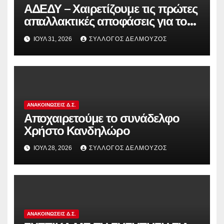
ΑΔΕΔΥ – Χαιρετίζουμε τις πρώτες
απαλλακτικές αποφάσεις για τους
διωκόμενους εκπαιδευτικούς που
ΙΟΎΛ 31, 2026
ΣΎΛΛΟΓΟΣ ΔΕΛΜΟΎΖΟΣ
συμμετείχαν στον αγώνα ενάντια
στην αντιδραστική αξιολόγηση!
ΑΝΑΚΟΙΝΏΣΕΙΣ Δ.Σ.
Αποχαιρετούμε το συνάδελφο
Χρήστο Κανδηλώρο
ΙΟΎΛ 28, 2026
ΣΎΛΛΟΓΟΣ ΔΕΛΜΟΎΖΟΣ
ΑΝΑΚΟΙΝΏΣΕΙΣ Δ.Σ.