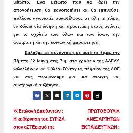
μέτωπο. Ένα μέτωπο που θα άρει την
απογοήτευση, θα ικανοποιήσει και θα εμπνεύσει
πολλούς αγωνιστές συναδέλφους σε όλη τη χώρα,
θα δώσει νέα ώθηση και προοπτική στους αγώνες
για το σχολείο των όλων και των ίσων, την
ανατροπή και την κοινωνική χειραφέτηση.
K
αλούμε σε συνάντηση με αυτό το θέμα, την
Πέμπτη 22 Ιούνη στις 7μμ στα γραφεία της ΑΔΕΔΥ,
Φιλελλήνων και Ψύλλα–Σύνταγμα, πλησίον της ΔΟΕ
και σας περιμένουμε για μια ανοιχτή και
συντροφική συζήτηση.
Πλοήγηση
Επιλογή Διευθυντών :
ΠΡΩΤΟΒΟΥΛΙΑ
Η κυβέρνηση του ΣΥΡΙΖΑ
ΑΝΕΞΑΡΤΗΤΩΝ
άρθρων
στον αΣΤΕρισμό της
ΕΚΠΑΙΔΕΥΤΙΚΩΝ :