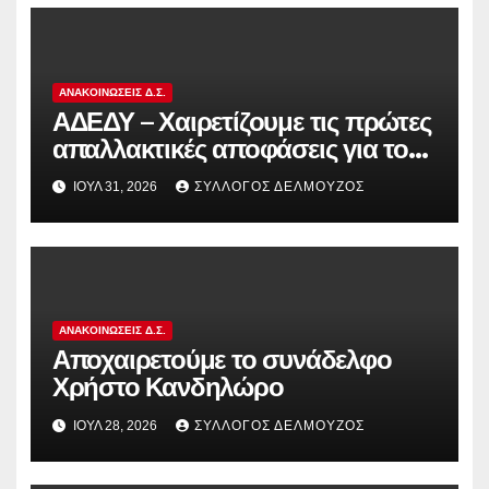
ΑΝΑΚΟΙΝΏΣΕΙΣ Δ.Σ.
ΑΔΕΔΥ – Χαιρετίζουμε τις πρώτες
απαλλακτικές αποφάσεις για τους
διωκόμενους εκπαιδευτικούς που
ΙΟΎΛ 31, 2026
ΣΎΛΛΟΓΟΣ ΔΕΛΜΟΎΖΟΣ
συμμετείχαν στον αγώνα ενάντια
στην αντιδραστική αξιολόγηση!
ΑΝΑΚΟΙΝΏΣΕΙΣ Δ.Σ.
Αποχαιρετούμε το συνάδελφο
Χρήστο Κανδηλώρο
ΙΟΎΛ 28, 2026
ΣΎΛΛΟΓΟΣ ΔΕΛΜΟΎΖΟΣ