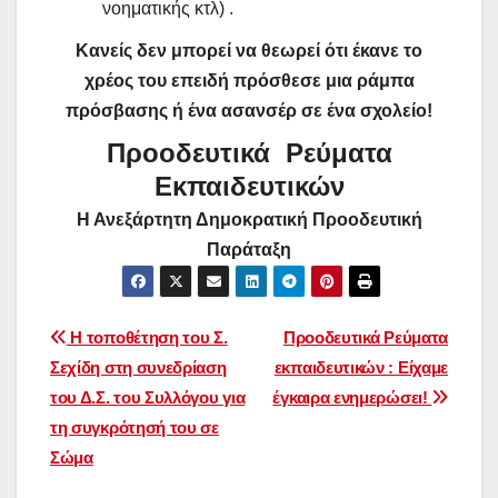
νοηματικής κτλ) .
Κανείς δεν μπορεί να θεωρεί ότι έκανε το
χρέος του επειδή πρόσθεσε μια ράμπα
πρόσβασης ή ένα ασανσέρ σε ένα σχολείο!
Προοδευτικά
Ρεύματα
Εκπαιδευτικών
Η Ανεξάρτητη Δημοκρατική Προοδευτική
Παράταξη
Πλοήγηση
Η τοποθέτηση του Σ.
Προοδευτικά Ρεύματα
Σεχίδη στη συνεδρίαση
εκπαιδευτικών : Είχαμε
άρθρων
του Δ.Σ. του Συλλόγου για
έγκαιρα ενημερώσει!
τη συγκρότησή του σε
Σώμα