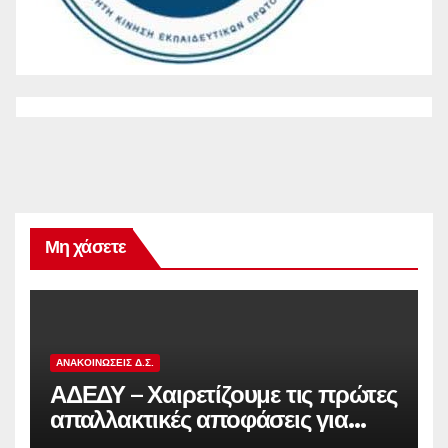
Μη χάσετε
ΑΝΑΚΟΙΝΏΣΕΙΣ Δ.Σ.
ΑΔΕΔΥ – Χαιρετίζουμε τις πρώτες
απαλλακτικές αποφάσεις για
τους διωκόμενους