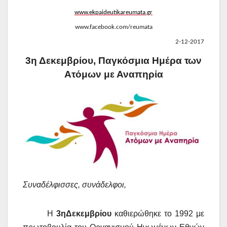
www.ekpaideutikareumata.gr
www.facebook.com/reumata
2-12-2017
3η Δεκεμβρίου, Παγκόσμια Ημέρα των
Ατόμων με Αναπηρία
Συναδέλφισσες, συνάδελφοι,
Η
3η
Δεκεμβρίου
καθιερώθηκε το 1992 με