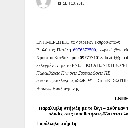
ΣΕΠ 13, 2018
ΕΝΗΜΕΡΩΤΙΚΟ των αιρετών εκπροσώπων:
Βιολέττας
Πατέλη
6976372500,
v
–
pateli
@
wind
Χρήστου Κανδηλώρου
6977531018,
hcatri@gmai
εκλεγμένων
με το
ΕΝΩΤΙΚΟ ΑΓΩΝΙΣΤΙΚΟ Ψ
Παρεμβάσεις Κινήσεις Συσπειρώσεις ΠΕ
από
τους συλλόγους «ΣΩΚΡΑΤΗΣ», «Κ. ΣΩΤΗ
Βούλας/ Βουλιαγμένης
ΕΝΗΜ
Παράλληλη στήριξη με το ζύγι – Δόθηκαν 
αδικίες στις τοποθετήσεις-Κλειστά ο
Παράλληλη στήριξη