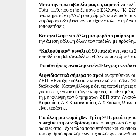
Μετά την πρωτοβουλία μας ως αιρετοί
να καλέ
Τρίτη 11/9, που στήριξε μόνο ο Σύλλογος “Κ. Σ
αναπληρωτών η Δ/νση υποχώρησε και έδωσε τα κε
χειρόγραφα & ηλεκτρονικά είχαν σταλεί στη Δ/νσ
τοποθετήσεις.
Καταγγείλαμε για άλλη μια φορά το μοίρασμα 
την άμεση κάλυψη όλων των παιδιών με πρόσληψ
“Καλύφθηκαν” συνολικά 90 παιδιά
αντί για τα
τοποθέτηση
63
συναδέλφων! Δεν αποδεχόμαστε αυτ
Τοποθετήσεις αναπληρωτών-Έλεγχος ενστάσε
Αιφνιδιαστικά σήμερα το πρωί
αναρτήθηκαν οι
ΖΕΠ «Ένταξη ευάλωτων κοινωνικών ομάδων (ΕΚΟ
διαδικασία. Καταγγέλλουμε ότι τις τοποθετήσεις
για το πως έγιναν οι συγκεκριμένες τοποθετήσεις
τη μη κάλυψη των 6 τμημάτων ΖΕΠ στην Ανατολι
Κορωπίου, Δ.Σ Καπανδριτίου, Δ.Σ Σκάλας Ωρωπού
είναι τεράστιες.
Για άλλη μια φορά χθες Τρίτη 9/11, μετά την
συνεχίσει τη συνεδρίαση του
το υπηρεσιακό συμβ
αδικίες στις μέχρι τώρα τοποθετήσεις και να απ
του αριθμού προσλήψεων, τις πολύωρες συνεδριά