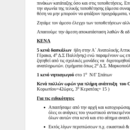
πινάκων κατάταξης όσο και στις τοποθετήσεις. Ε
την αγωνία της τελικής τοποθέτησης (άμεσα συνα
θέση να μην μπορούν να φτιάξουν προγράμματα, 
Ζητάμε τον άμεσο έλεγχο των τοποθετήσεων αλλά
Απαιτούμε την άμεση αποκατάσταση λαθών & αδ
ΚΕΝΑ
5 κενά δασκάλων
ήδη στην Α΄ Ανατολικής Αττικ
ο
Γέρακα, 4
Δ.Σ
Παλλήνης) ενώ παραμένουν ως επε
ζητηθεί από τις σχολικές μονάδες να διχοτομηθο
ο
αναπληρωτών. (τμήματα όπως 2
Δ.Σ.
Μαρκοπούλ
ο
1 κενό νηπιαγωγού
στο 1
Ν/Γ Σπάτων
Κενά πολλών ωρών για πλήρη ανάπτυξη του 
ο
Κορωπίου=42ώρες,
3
Κερατέας= 15 )
Για τις ειδικότητες
Απαιτήσαμε από την αρχή και κατοχυρώσα
όλες οι ανάγκες του γνωστικού αντικειμέν
όλων αυτών στα κενά και στο αίτημα αναπλη
Εκτός λίγων περιπτώσεων π.χ. εικαστικά &