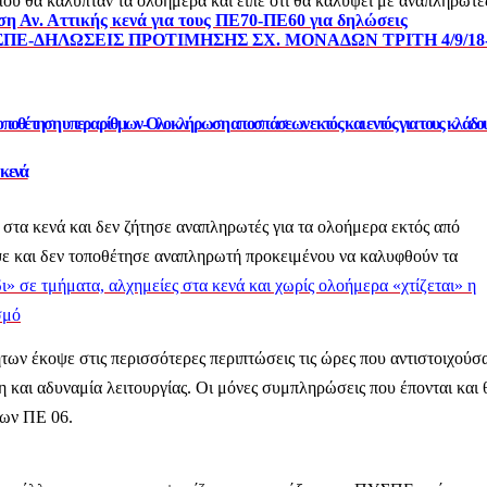
που θα κάλυπταν τα ολοήμερα και είπε ότι θα καλύψει με αναπληρωτέ
ση Αν. Αττικής κενά για τους ΠΕ70-ΠΕ60 για δηλώσεις
 ΠΥΣΠΕ-ΔΗΛΩΣΕΙΣ ΠΡΟΤΙΜΗΣΗΣ ΣΧ. ΜΟΝΑΔΩΝ ΤΡΙΤΗ 4/9/18
οποθέτηση υπεραρίθμων-Ολοκλήρωση αποσπάσεων εκτός και εντός για τους κλάδο
 κενά
στα κενά και δεν ζήτησε αναπληρωτές για τα ολοήμερα εκτός από
οψε και δεν τοποθέτησε αναπληρωτή προκειμένου να καλυφθούν τα
» σε τμήματα, αλχημείες στα κενά και χωρίς ολοήμερα «χτίζεται» η
σμό
ήτων έκοψε στις περισσότερες περιπτώσεις τις ώρες που αντιστοιχούσ
και αδυναμία λειτουργίας. Οι μόνες συμπληρώσεις που έπονται και 
 των ΠΕ 06.