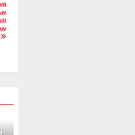
ενά
των
μό!
ουν
ή
α