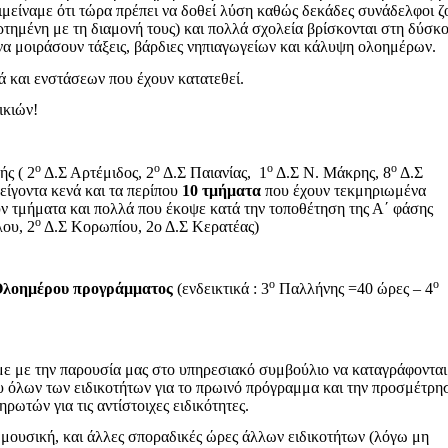
πιμείναμε ότι τώρα πρέπει να δοθεί λύση καθώς δεκάδες συνάδελφοι ζ
ρτημένη με τη διαμονή τους) και πολλά σχολεία βρίσκονται στη δύσκ
να μοιράσουν τάξεις, βάρδιες νηπιαγωγείων και κάλυψη ολοημέρων.
 και ενστάσεων που έχουν κατατεθεί.
ικιών!
ο
ο
ο
ο
ής ( 2
Δ.Σ
Αρτέμιδος, 2
Δ.Σ
Παιανίας, 1
Δ.Σ
Ν. Μάκρης, 8
Δ.Σ
ίγοντα κενά και τα περίπου
10 τμήματα
που έχουν τεκμηριωμένα
ύν
τμήματα και πολλά που έκοψε κατά την τοποθέτηση της Α΄ φάσης
ο
ου, 2
Δ.Σ
Κορωπίου, 2ο Δ.Σ Κερατέας)
ο
ο
Ολοημέρου προγράμματος
(ενδεικτικά : 3
Παλλήνης =40 ώρες
– 4
με
με την παρουσία μας στο υπηρεσιακό συμβούλιο να καταγράφονται
ου όλων των ειδικοτήτων για το πρωινό πρόγραμμα και την προσμέτρη
ρωτών για τις αντίστοιχες ειδικότητες.
 μουσική, και άλλες σποραδικές ώρες άλλων ειδικοτήτων (λόγω μη