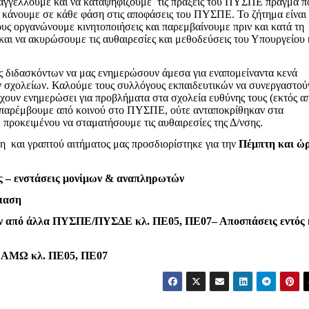
ταγγέλλουμε και να καταψηφίζουμε τις πράξεις του ΠΥΣΠΕ πράγμα π
το κάνουμε σε κάθε φάση στις αποφάσεις του ΠΥΣΠΕ. Το ζήτημα είναι
ους οργανώνουμε κινητοποιήσεις και παρεμβαίνουμε πριν και κατά τη
αι να ακυρώσουμε τις αυθαιρεσίες και μεθοδεύσεις του Υπουργείου 
ς διδασκόντων να μας ενημερώσουν άμεσα για εναπομείναντα κενά
ων σχολείων. Καλούμε τους συλλόγους εκπαιδευτικών να συνεργαστού
έχουν ενημερώσει για προβλήματα
στα σχολεία ευθύνης τους (εκτός α
 παρέμβουμε από κοινού στο ΠΥΣΠΕ, ούτε ανταποκρίθηκαν στα
ροκειμένου να σταματήσουμε τις αυθαιρεσίες της Δ/νσης.
 και γραπτού αιτήματος μας προσδιορίστηκε για την
Πέμπτη και ώ
ς – ενστάσεις μονίμων & αναπληρωτών
παση
ν από άλλα ΠΥΣΠΕ/ΠΥΣΔΕ κλ. ΠΕ05, ΠΕ07– Αποσπάσεις εντός 
ν ΑΜΩ κλ. ΠΕ05, ΠΕ07