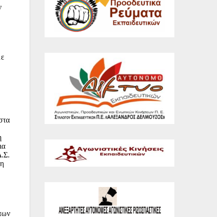
ν
με
στα
η
ια
.Σ.
ξη
 των