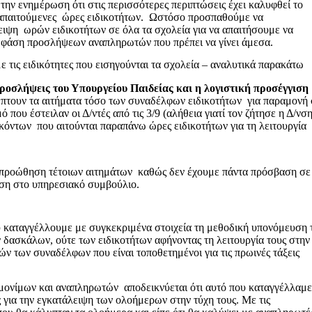
ν ενημέρωση ότι στις περισσότερες περιπτώσεις έχει καλυφθεί το
 απαιτούμενες ώρες ειδικοτήτων. Ωστόσο προσπαθούμε να
ειψη
ωρών
ειδικοτήτων σε όλα τα σχολεία για να απαιτήσουμε να
2η φάση προσλήψεων αναπληρωτών που πρέπει να γίνει άμεσα.
τις ειδικότητες που εισηγούνται τα σχολεία – αναλυτικά παρακάτω
ροσλήψεις του Υπουργείου Παιδείας και η λογιστική προσέγγιση
πτουν τα αιτήματα τόσο των συναδέλφων ειδικοτήτων για παραμονή 
 που έστειλαν οι Δ/ντές από τις 3/9 (αλήθεια γιατί τον ζήτησε η Δ/νσ
ασκόντων που αιτούνται παραπάνω ώρες ειδικοτήτων για τη λειτουργία
προώθηση τέτοιων αιτημάτων καθώς δεν έχουμε πάντα πρόσβαση σε
αση στο υπηρεσιακό συμβούλιο.
ου καταγγέλλουμε με συγκεκριμένα στοιχεία τη μεθοδική υπονόμευση
 δασκάλων, ούτε των ειδικοτήτων αφήνοντας τη λειτουργία τους στην
ών των συναδέλφων που είναι τοποθετημένοι για τις πρωινές τάξεις
μονίμων και αναπληρωτών αποδεικνύεται ότι αυτό που καταγγέλλαμε
 για την εγκατάλειψη των ολοήμερων στην τύχη τους. Με τις