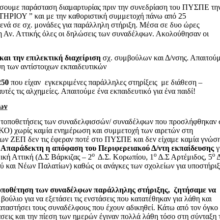
σουμε παράσταση διαμαρτυρίας πριν την συνεδρίαση του ΠΥΣΠΕ τη
ΩΤΗΡΙΟΥ ” και με την καθοριστική συμμετοχή πάνω από 25
νά σε σχ. μονάδες για παράλληλη στήριξη. Μέσα σε δυο ώρες
η Αν. Αττικής όλες οι δηλώσεις των συναδέλφων. Ακολούθησαν οι
και την επιλεκτική διαχείριση
σχ. συμβούλων και Δ/νσης. Απαιτού
η των αντίστοιχων εκπαιδευτικών
250
που είχαν εγκεκριμένες παράλληλες στηρίξεις με διάθεση –
ές τις αλχημείες. Απαιτούμε ένα εκπαιδευτικό για ένα παιδί!
ων
 τοποθετήσεις των συναδελφισσών/ συναδέλφων που προσλήφθηκαν 
) χωρίς καμία ενημέρωση και συμμετοχή των αιρετών στη
 των ΖΕΠ δεν τις έφεραν ποτέ στο ΠΥΣΠΕ και δεν είχαμε καμία γνώσ
.
Απαράδεκτη η απόφαση του Περιφερειακού Δ/ντη εκπαίδευσης
γ
ο
ο
ο
κή Αττική (Δ.Σ Βάρκιζας – 2
Δ.Σ. Κορωπίου, 1
Δ.Σ Αρτέμιδος, 5
Δ
 και Νέων Παλατίων) καθώς οι ανάγκες των σχολείων για υποστήρι
 τοποθέτηση των συναδέλφων παράλληλης στήριξης, ζητήσαμε να
ούλιο για να εξετάσει τις ενστάσεις που κατατέθηκαν για λάθη και
οκαταστήσει τους συναδέλφους που έχουν αδικηθεί. Κάτω από τον όγκο
σεις και την πίεση των ημερών έγιναν πολλά λάθη τόσο στη σύνταξη