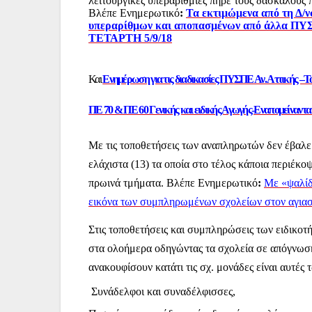
λειτουργικές υπεραριθμίες πήρε τους δασκάλους 
Βλέπε
Ενημερωτικό
:
Τα εκτιμώμενα από τη Δ/ν
υπεραρίθμων και αποπασμένων από άλλα
ΤΕΤΑΡΤΗ 5/9/18
Και
Ενημέρωση για τις διαδικασίες ΠΥΣΠΕ Αν. Αττικής –Τ
ΠΕ 70 & ΠΕ 60 Γενικής και ειδικής Αγωγής-Εναπομείναντα
Με τις τοποθετήσεις των αναπληρωτών δεν έβαλε 
ελάχιστα (13) τα οποία στο τέλος κάποια περιέκ
πρωινά τμήματα. Βλέπε
Ενημερωτικό
:
Με «ψαλίδι
εικόνα των συμπληρωμένων σχολείων στον αγια
Στις τοποθετήσεις και συμπληρώσεις των ειδικοτ
στα ολοήμερα οδηγώντας τα σχολεία σε απόγνωση 
ανακουφίσουν κατάτι τις σχ. μονάδες είναι αυτές
Συνάδελφοι και συναδέλφισσες,