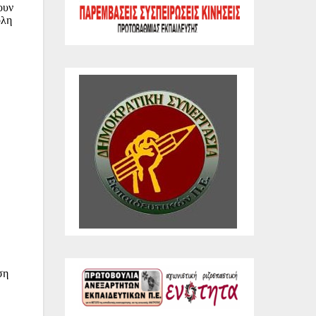
ουν
ολη
ση