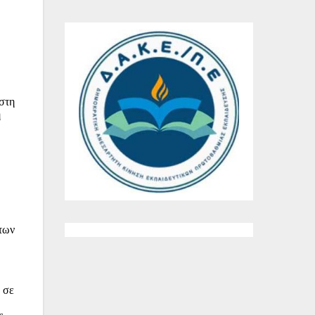
στη
η
 των
 σε