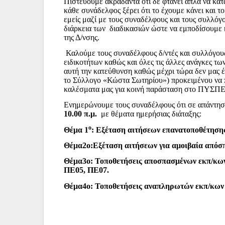
Πιστεύουμε ακράδαντα ότι δε φτάνει απλά να κα
κάθε συνάδελφος ξέρει ότι το έχουμε κάνει και 
εμείς μαζί με τους συναδέλφους και τους συλλόγ
διάρκεια των
διαδικασιών
ώστε να εμποδίσουμε κ
της Δ/νσης.
Καλούμε τους συναδέλφους δ/ντές και συλλόγου
ειδικοτήτων καθώς και όλες τις άλλες ανάγκες τ
αυτή την κατεύθυνση καθώς μέχρι τώρα δεν μας 
το Σύλλογο «Κώστα Σωτηρίου») προκειμένου να
καλέσματα μας για κοινή παράσταση στο ΠΥΣΠΕ π
Ενημερώνουμε τους συναδέλφους ότι σε απάντηση
10.00 π.μ.
με θέματα ημερήσιας διάταξης:
ο
Θέμα 1
: Εξέταση αιτήσεων επανατοποθέτηση
Θέμα2ο:Εξέταση αιτήσεων για αμοιβαία απόσ
Θέμα3ο: Τοποθετήσεις αποσπασμένων εκπ/κω
ΠΕ05, ΠΕ07.
Θέμα4ο: Τοποθετήσεις αναπληρωτών εκπ/κω