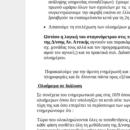
ανάληψης υπηρεσίας συναδέλφων) έχουμε τη
πρωινό ωράριο όλων των σχολείων με τις
συγκεντρώσουμε την ακριβή εικόνα σε έλλ
ξαναβγούν τα εναπομείναντα κενά για τη 
Απαιτούμε τη στελέχωση των ολοημέρων με 
Ωστόσο η λογική του σταγονόμετρου στις π
της Δ/νσης Αν. Αττικής
αγνοούν και παρακάμ
σχ. μονάδας τους αλλά και τον προγραμματισμό
αφού τον αγνοεί;;) και τα πρακτικά συλ. Διδ
ολοημέρου.
Παρακαλούμε για την άμεση ενημέρωσή και 
πληροφορίες και δε δίνονται πάντα προς εξέτ
Ολοήμερα σε διάλυση
Σε συνέχεια του ενημερωτικού μας στις 10/9 όπ
ολοήμερων όπου δεν υπολογίζει τα κενά ούτε των
τύχη της και όσο επιτρέπει το περίσσευμα των ωρ
ενημερώνουμε ότι :
Τώρα που ολοκληρώνονται όλες οι τοποθετήσεις 
κάθε φάση συνθέτει όλη τη μεθόδευση της Δ/νσης