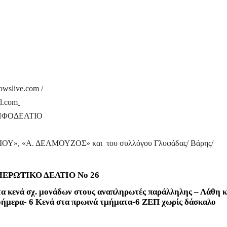
owslive
.
com
/
l.com
ΗΦΟΔΕΛΤΙΟ
ΡΙΟΥ», «Α. ΔΕΛΜΟΥΖΟΣ» και
του συλλόγου Γλυφάδας/ Βάρης/
ΕΡΩΤΙΚΟ ΔΕΛΤΙΟ Νο 26
τα κενά σχ. μονάδων στους αναπληρωτές παράλληλης – Λάθη κ
λοήμερα- 6 Κενά στα πρωινά τμήματα-6 ΖΕΠ χωρίς δάσκαλο