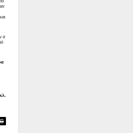
ου
 αν
και
ν σ
πό
ρα
κλ.