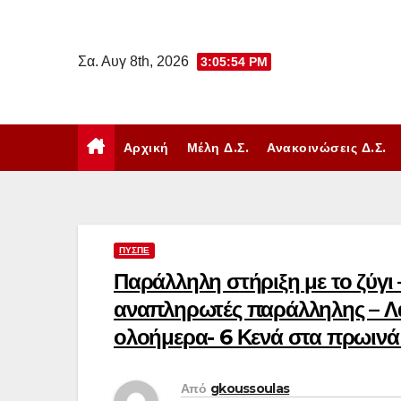
Μετάβαση
στο
Σα. Αυγ 8th, 2026
3:05:55 PM
περιεχόμενο
Αρχική
Μέλη Δ.Σ.
Ανακοινώσεις Δ.Σ.
ΠΥΣΠΕ
Παράλληλη στήριξη με το ζύγι
αναπληρωτές παράλληλης – Λάθ
ολοήμερα- 6 Κενά στα πρωινά
Από
gkoussoulas