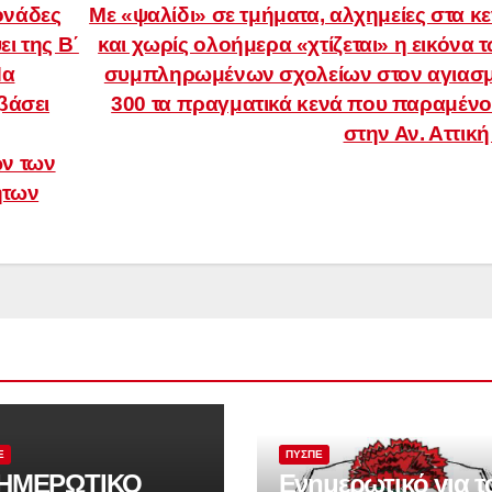
ονάδες
Με «ψαλίδι» σε τμήματα, αλχημείες στα κ
ι της Β΄
και χωρίς ολοήμερα «χτίζεται» η εικόνα 
Να
συμπληρωμένων σχολείων στον αγιασ
βάσει
300 τα πραγματικά κενά που παραμέν
στην Αν. Αττικ
ν των
ήτων
Ε
ΠΥΣΠΕ
ΗΜΕΡΩΤΙΚΟ
Ενημερωτικό για τ