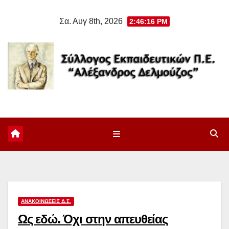
Μετάβαση
Σα. Αυγ 8th, 2026
2:46:17 PM
στο
περιεχόμενο
ΑΝΑΚΟΙΝΏΣΕΙΣ Δ.Σ.
Ως εδώ. Όχι στην απευθείας