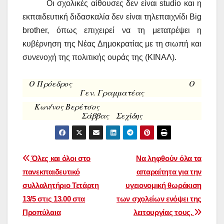
Οι σχολικές αίθουσες δεν είναι
studio
και η
εκπαιδευτική διδασκαλία δεν είναι τηλεπαιχνίδι
Big
brother
, όπως επιχειρεί να τη μετατρέψει η
κυβέρνηση της Νέας Δημοκρατίας με τη σιωπή και
συνενοχή της πολιτικής ουράς της (ΚΙΝΑΛ).
Ο Πρόεδρος Ο
Γεν. Γραμματέας
Κων/νος Βερέτσος
Σάββας Σεχίδης
Πλοήγηση
Όλες και όλοι στο
Να ληφθούν όλα τα
πανεκπαιδευτικό
απαραίτητα για την
άρθρων
συλλαλητήριο Τετάρτη
υγειονομική θωράκιση
13/5 στις 13.00 στα
των σχολείων ενόψει της
Προπύλαια
λειτουργίας τους.