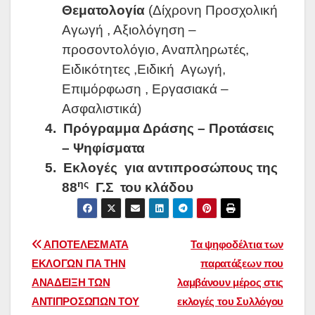
Θεματολογία
(Δίχρονη Προσχολική
Αγωγή , Αξιολόγηση –
προσοντολόγιο, Αναπληρωτές,
Ειδικότητες ,Ειδική
Αγωγή,
Επιμόρφωση , Εργασιακά –
Ασφαλιστικά)
4.
Πρόγραμμα Δράσης – Προτάσεις
– Ψηφίσματα
5.
Εκλογές
για αντιπροσώπους της
ης
88
Γ.Σ
του κλάδου
Πλοήγηση
ΑΠΟΤΕΛΕΣΜΑΤΑ
Τα ψηφοδέλτια των
ΕΚΛΟΓΩΝ ΓΙΑ ΤΗΝ
παρατάξεων που
άρθρων
ΑΝΑΔΕΙΞΗ ΤΩΝ
λαμβάνουν μέρος στις
ΑΝΤΙΠΡΟΣΩΠΩΝ ΤΟΥ
εκλογές του Συλλόγου