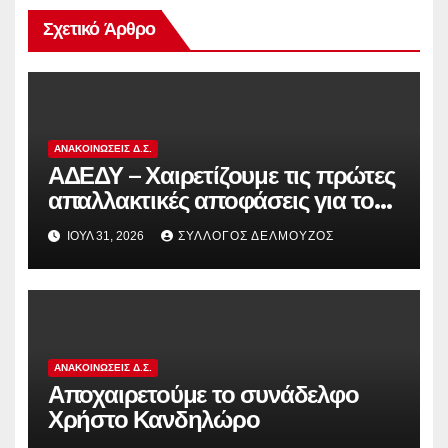
Σχετικό Άρθρο
ΑΝΑΚΟΙΝΏΣΕΙΣ Δ.Σ.
ΑΔΕΔΥ – Χαιρετίζουμε τις πρώτες
απαλλακτικές αποφάσεις για τους
διωκόμενους εκπαιδευτικούς που
ΙΟΎΛ 31, 2026
ΣΎΛΛΟΓΟΣ ΔΕΛΜΟΎΖΟΣ
συμμετείχαν στον αγώνα ενάντια
στην αντιδραστική αξιολόγηση!
ΑΝΑΚΟΙΝΏΣΕΙΣ Δ.Σ.
Αποχαιρετούμε το συνάδελφο
Χρήστο Κανδηλώρο