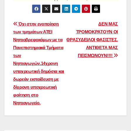
Πλοήγηση
Όχι στην ενοποίηση
ΔΕΝ ΜΑΣ
των τμημάτων ΑΤΕΙ
ΤΡΟΜΟΚΡΑΤΟΥΝ ΟΙ
άρθρων
Νηπιοβρεφοκόμων με τα
ΘΡΑΣΥΔΕΙΛΟΙ ΦΑΣΙΣΤΕΣ.
Πανεπιστημιακά Τμήματα
ΑΝΤΙΘΕΤΑ ΜΑΣ
των
ΠΕΙΣΜΩΝΟΥΝ!!!!
Νηπιαγωγών.14χρονη
υποχρεωτική δημόσια και
δωρεάν εκπαίδευση με
δίχρονη υποχρεωτική
φοίτηση στο
Νηπιαγωγείο.