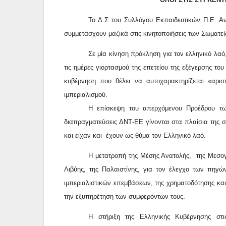
Το Δ.Σ του Συλλόγου Εκπαιδευτικών Π.Ε. Αν
συμμετάσχουν μαζικά στις κινητοποιήσεις των Σωματε
Σε μία κίνηση πρόκληση για τον ελληνικό λα
τις ημέρες γιορτασμού της επετείου της εξέγερσης το
κυβέρνηση που θέλει να αυτοχαρακτηρίζεται «αρι
ιμπεριαλισμού.
Η επίσκεψη του απερχόμενου Προέδρου τω
διαπραγματεύσεις ΔΝΤ-ΕΕ γίνονται στα πλαίσια της
και είχαν και
έχουν ως θύμα τον Ελληνικό λαό.
Η μετατροπή της Μέσης Ανατολής,
της Μεσογ
Λιβύης, της Παλαιστίνης, για τον έλεγχο των πηγώ
ιμπεριαλιστικών επεμβάσεων, της χρηματοδότησης κα
την εξυπηρέτηση των συμφερόντων τους.
Η στήριξη της Ελληνικής Κυβέρνησης στις