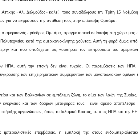
.Αττικής «Αλ. Δελμούζος» καλεί
τους συναδέλφους την Τρίτη 15 Νοέμβρ
ίων για να εκφράσουν την αντίθεση τους στην επίσκεψη Ομπάμα.
ό, ο αμερικανός πρόεδρος Ομπάμα, πραγματοποιεί επίσκεψη στη χώρα μας 
υ Πολυτεχνείου κατά της αμερικανοκίνητης χούντας. Αυτή τη φορά όμως από
στερή» και που υποδέχεται ως «σωτήρα» τον εκπρόσωπο του αμερικάν
ν ΗΠΑ, αυτή την εποχή δεν είναι τυχαία. Οι παρεμβάσεις των ΗΠΑ σ
 σύγκρουσης των επιχειρηματικών συμφερόντων των μονοπωλιακών ομίλων 
είου και των Βαλκανίων σε εμπόλεμη ζώνη, το αίμα των λαών της Συρίας,
ν ενέργειας και των δρόμων μεταφοράς τους,
είναι άμεσο αποτέλεσμα
ι στήριξης οργανώσεων, όπως το Ισλαμικό Κράτος, από τις ΗΠΑ και την ΕΕ
 ιμπεριαλιστικές επεμβάσεις, η εμπλοκή της στους ενδοιμπεριαλιστικ