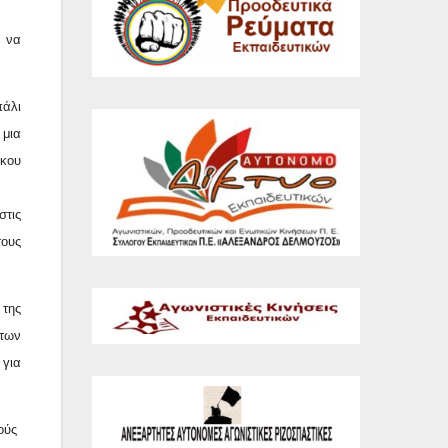
η να
πάλι
 μια
ικου
τις
τους
 της
 των
 για
ούς