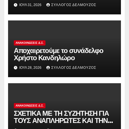
διωκόμενους εκπαιδευτικούς που
ΙΟΎΛ 31, 2026
ΣΎΛΛΟΓΟΣ ΔΕΛΜΟΎΖΟΣ
συμμετείχαν στον αγώνα ενάντια
στην αντιδραστική αξιολόγηση!
ΑΝΑΚΟΙΝΏΣΕΙΣ Δ.Σ.
Αποχαιρετούμε το συνάδελφο
Χρήστο Κανδηλώρο
ΙΟΎΛ 28, 2026
ΣΎΛΛΟΓΟΣ ΔΕΛΜΟΎΖΟΣ
ΑΝΑΚΟΙΝΏΣΕΙΣ Δ.Σ.
ΣΧΕΤΙΚΑ ΜΕ ΤΗ ΣΥΖΗΤΗΣΗ ΓΙΑ
ΤΟΥΣ ΑΝΑΠΛΗΡΩΤΕΣ ΚΑΙ ΤΗΝ
ΠΑΡΑΠΟΜΠΗ ΤΗΣ ΕΛΛΑΔΑΣ