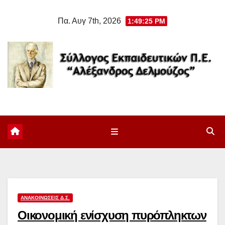
Μετάβαση
Πα. Αυγ 7th, 2026
1:49:25 PM
στο
περιεχόμενο
ΑΝΑΚΟΙΝΏΣΕΙΣ Δ.Σ.
Οικονομική ενίσχυση πυρόπληκτων