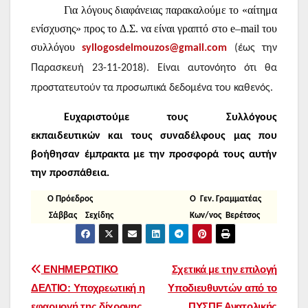
Για λόγους διαφάνειας παρακαλούμε το «αίτημα
ενίσχυσης»
προς το Δ.Σ. να είναι γραπτό στο
e
–
mail
του
συλλόγου
syllogosdelmouzos@gmail.com
(έως την
Παρασκευή 23-11-2018).
Είναι αυτονόητο ότι θα
προστατευτούν τα προσωπικά δεδομένα του καθενός.
Ευχαριστούμε τους Συλλόγους
εκπαιδευτικών και τους συναδέλφους μας που
βοήθησαν έμπρακτα με την προσφορά τους αυτήν
την προσπάθεια.
Ο Πρόεδρος Ο Γεν. Γραμματέας
Σάββας Σεχίδης Κων/νος Βερέτσος
Πλοήγηση
ΕΝΗΜΕΡΩΤΙΚΟ
Σχετικά με την επιλογή
ΔΕΛΤΙΟ: Υποχρεωτική η
Υποδιευθυντών από το
άρθρων
εφαρμογή της δίχρονης
ΠΥΣΠΕ Ανατολικής