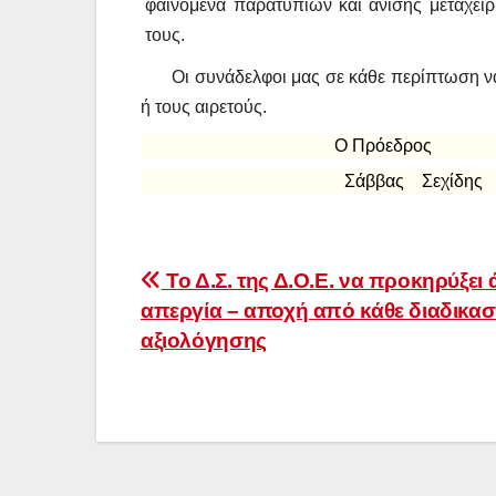
φαινόμενα παρατυπιών και άνισης μεταχεί
τους.
Οι συνάδελφοι μας σε κάθε περίπτωση να
ή τους αιρετούς.
Ο Πρόεδρο
Σάββας Σ
Πλοήγηση
Το Δ.Σ. της Δ.Ο.Ε. να προκηρύξει
απεργία – αποχή από κάθε διαδικασ
άρθρων
αξιολόγησης