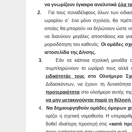
να γνωρίζουν έγκαιρα αναλυτικά
όλα τ
2.
Για τους συναδέλφους
όλων των ειδικ
ωραρίου σ΄ ένα μόνο σχολείο, θα πρέπ
οποίες θα μπορούν να δηλώνουν ώστε ν
να διανύουν μεγάλες αποστάσεις και γι
μοριοδότηση του καθενός.
Οι ομάδες σχ
ιστοσελίδα της Δ/νσης.
3.
Εάν σε κάποια
σχολική μονάδα 
συμπληρώνουν το ωράριό τους αλλά 
ειδικότητάς τους
στο Ολοήμερο Σχο
Διδασκόντων, να έχουν τη δυνατότητ
προτεραιότητα
στο ολοήμερο αυτής της
να μην μετακινούνται παρά τη θέλησή
4.
Να δημιουργηθούν ομάδες όμορων χο
ορίζει η σχετική νομοθεσία. Η υπεραρι
δοθεί ιδιαίτερη προσοχή στις
«κατά πρ
ποιοι εντάσσονται στην κατηγορία αυτή.