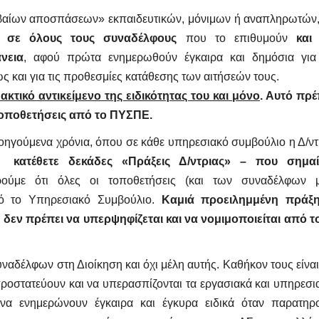
βαίων αποσπάσεων» εκπαιδευτικών, μόνιμων ή αναπληρωτών,
ί σε όλους τους συναδέλφους
που το επιθυμούν
κα
νεια
, αφού πρώτα ενημερωθούν έγκαιρα και δημόσια για
ώς και για τις προθεσμίες κατάθεσης
των αιτήσεών τους.
ακτικό αντικείμενο της ειδικότητας του και μόνο
. Αυτό πρέ
τοποθετήσεις από το ΠΥΣΠΕ.
ροηγούμενα χρόνια, όπου σε κάθε υπηρεσιακό συμβούλιο η Δ/ντ
κατέθετε δεκάδες «Πράξεις Δ/ντριας» – που σημαί
ούμε ότι όλες οι τοποθετήσεις (και των συναδέλφων 
ό το Υπηρεσιακό Συμβούλιο.
Καμιά προειλημμένη πράξ
ς δεν πρέπει να υπερψηφίζεται και να νομιμοποιείται
από τ
ναδέλφων στη Διοίκηση και όχι μέλη αυτής.
Καθήκον τους είναι
προστατεύουν και να υπερασπίζονται τα εργασιακά και υπηρεσι
 να ενημερώνουν έγκαιρα και έγκυρα ειδικά όταν παρατηρ