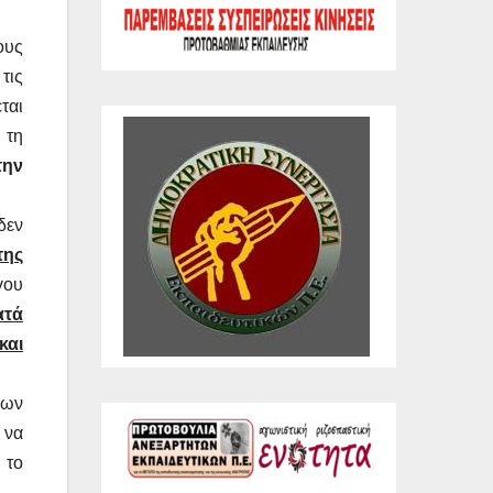
ους
τις
ται
 τη
την
δεν
της
γου
ατά
και
σων
 να
 το