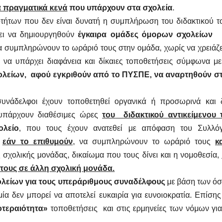
α πραγματικά κενά
που υπάρχουν στα σχολεία
.
οτήτων που δεν είναι δυνατή η συμπλήρωση
του διδακτικού τ
ει να δημιουργηθούν
έγκαιρα
ομάδες όμορων σχολείων
α συμπληρώνουν το ωράριό τους στην ομάδα,
χωρίς να χρειάζε
α να υπάρχει διαφάνεια και δίκαιες τοποθετήσεις σύμφωνα με
ολείων,
αφού εγκριθούν από το ΠΥΣΠΕ, να αναρτηθούν σ
συνάδελφοι
έχουν τοποθετηθεί οργανικά ή προσωρινά και
υπάρχουν διαθέσιμες ώρες
του
διδακτικού
αντικείμενου 
λείο
,
που τους έχουν ανατεθεί
με απόφαση του Συλλό
α
εάν το επιθυμούν
, να συμπληρώνουν το ωράριό τους
κ
 σχολικής μονάδας, δικαίωμα που τους δίνει και η νομοθεσία,
 τους σε άλλη σχολική μονάδα.
λείων για τους υπεράριθμους συναδέλφους
με βάση των ό
θμία δεν μπορεί
να αποτελεί ευκαιρία για ευνοιοκρατία. Επίσης
οτεραιότητα»
τοποθετήσεις
και στις ερμηνείες των νόμων για