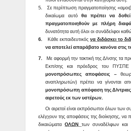
5.
Σε περίπτωση πραγματοποίησης «αμοι
δικαίωμα αυτό
θα πρέπει να δοθε
πραγματοποιηθούν
με πλήρη διαφά
δυνατότητα αυτή όλοι οι συνάδελφοι καθ
6.
Κάθε εκπαιδευτικός
να διδάσκει το διδ
να αποτελεί απαράβατο κανόνα στις 
7.
Με αφορμή
την τακτική της Δ/νσης τα π
Εκπ/σης και πρόεδρος του ΠΥΣΠΕ
μονοπρόσωπες αποφάσεις –
θεωρ
αναπληρωτών) πρέπει να γίνονται
απ
μονοπρόσωπη απόφαση της
Δ/ντρια
αιρετούς εκ των υστέρων.
O
ι αιρετοί
είναι εκπρόσωποι όλων των συ
ελέγχουν της αποφάσεις της διοίκησης, να 
δικαιώματα
ΟΛΩΝ
των συναδέλφων
και