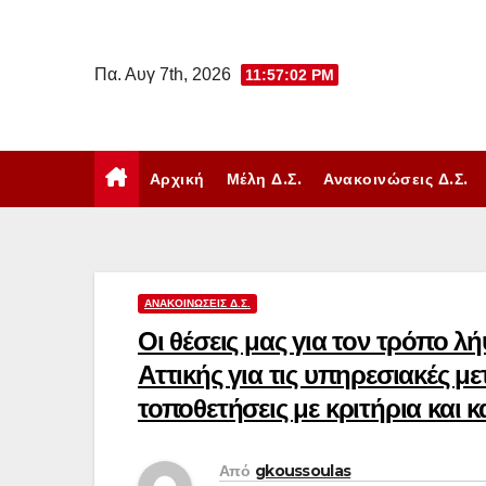
Μετάβαση
στο
Πα. Αυγ 7th, 2026
11:57:03 PM
περιεχόμενο
Αρχική
Μέλη Δ.Σ.
Ανακοινώσεις Δ.Σ.
ΑΝΑΚΟΙΝΏΣΕΙΣ Δ.Σ.
Οι θέσεις μας για τον τρόπο
Αττικής για τις υπηρεσιακές μ
τοποθετήσεις με κριτήρια και κ
Από
gkoussoulas