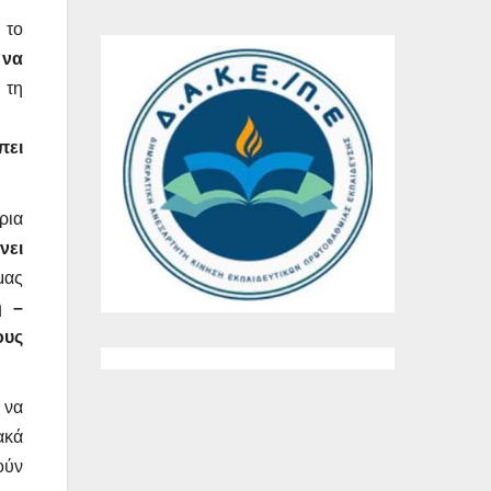
 το
ι
να
 τη
πει
ρια
νει
μας
η –
ους
 να
ακά
ούν