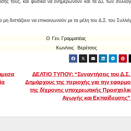
ρισης τους, και φυσικά να ενημερώνουν και τα ΔΣ των συλλό
 μη διστάζουν να επικοινωνούν με τα μέλη του Δ.Σ. του Συλλό
ς Ο Γεν. Γραμματέας
εχίδης
Κων/νος
Βερέτσος
 άμεσα
ΔΕΛΤΙΟ ΤΥΠΟΥ: “Συναντήσεις του Δ.Σ.
ία
Δημάρχους της περιοχής για την εφαρμ
της δίχρονης υποχρεωτικής Προσχολι
Αγωγής και Εκπαίδευσης