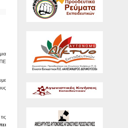
μια
ΣΠΕ
υμε
ους
τις
πει