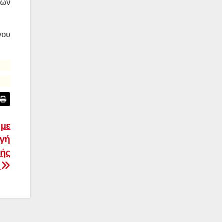
γων
γου
 με
ογή
κής
”