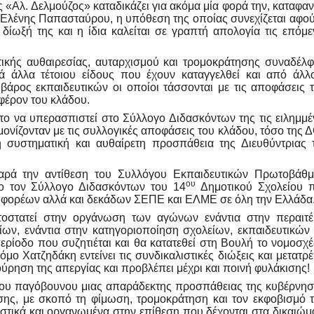
ς «Αλ. Δελμούζος» καταδικάζει για ακόμα μία φορά την, καταφα
ύ Ελένης Παπασταύρου, η υπόθεση της οποίας συνεχίζεται αφού
δίωξή της και η ίδια καλείται σε γραπτή απολογία τις επόμε
ητικής αυθαιρεσίας, αυταρχισμού και τρομοκράτησης συναδέλ
 άλλα τέτοιου είδους που έχουν καταγγελθεί και από άλλ
βάρος εκπαιδευτικών οι οποίοι τάσσονται με τις αποφάσεις 
φέρον του κλάδου.
 το να υπερασπιστεί στο Σύλλογο Διδασκόντων της τις ειλημμέ
μονίζονταν με τις συλλογικές αποφάσεις του κλάδου, τόσο της 
 συστηματική και αυθαίρετη προσπάθεια της Διευθύντριας 
αρά την αντίθεση του Συλλόγου Εκπαιδευτικών Πρωτοβάθμ
ου
ιο τον Σύλλογο Διδασκόντων του 14
Δημοτικού Σχολείου 
αι φορέων αλλά και δεκάδων ΣΕΠΕ και ΕΛΜΕ σε όλη την Ελλάδα
ωτοστατεί στην οργάνωση των αγώνων ενάντια στην περαιτ
ν, ενάντια στην κατηγοριοποίηση σχολείων, εκπαιδευτικών 
ερίοδο που συζητιέται και θα κατατεθεί στη Βουλή το νομοσχέ
ο Χατζηδάκη εντείνει τις συνδικαλιστικές διώξεις και μετατρέ
ούρηση της απεργίας και προβλέπει μέχρι και ποινή φυλάκισης!
του παγόβουνου μιας απαράδεκτης προσπάθειας της κυβέρνησ
ης, με σκοπό τη φίμωση, τρομοκράτηση και τον εκφοβισμό 
στικά και οργανωμένα στην επίθεση που δέχονται στα δικαιώμ