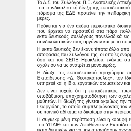
Το Δ.Σ. του Συλλόγου Π.Ε. Ανατολικής Αττική
πια, συνδικαλιστική δίωξη της εκπαιδευτικο
πόρισμα της ΕΔΕ προτείνει την πειθαρχική 
μέρες.
Πρόκειται για ένα ακόμα περιστατικό διοικ
που έρχεται να προστεθεί στα πάρα πολλά
εκπαιδευτικούς συλλόγους πανελλαδικά εις 
συνδικαλιστικών τους οργάνων και με το συμ
Η εκπαιδευτικός δεν έκανε τίποτα άλλο από
αποφάσεις του Συλλόγου της, οι οποίες εναρ
όσο και του ΣΕΠΕ Ηρακλείου, ενάντια στη
σχολείου να τις ανατρέπει μονομερώς.
Η δίωξη της εκπαιδευτικού προχώρησε π
Εκπαίδευσης «Δ. Θεοτοκόπουλος», τον ίδ
υπηρετεί και η ίδια, εργατικών σωματείων κ
Δεν είναι τυχαίο ότι η εκπαιδευτικός πρ
υποβάθμιση, υποχρηματοδότηση των σχολείω
μαθητών. Η δίωξή της γίνεται ακριβώς την π
Γεωργιάδη, το οποίο συμπληρώνοντας τον νόμ
σε ποινικό αδίκημα το δικαίωμα στην περιφρ
Η συγκεκριμένη περίπτωση είναι η κορυφή 
του ΥΠΑΙΘ και των Διευθύνσεων Εκπαίδευσ
εκπαιδευτικών για να μην απαντήσουν αγωνι