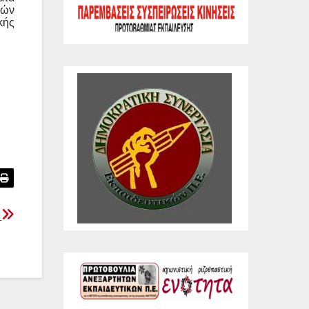
λών
κής
3