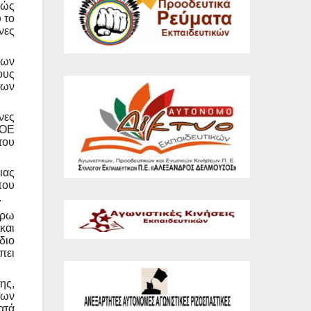
νώς
 το
νες
φων
ους
των
νες
ΔΟΕ
του
ιας
που
.
έρω
και
διο
πει
ης,
των
ατά