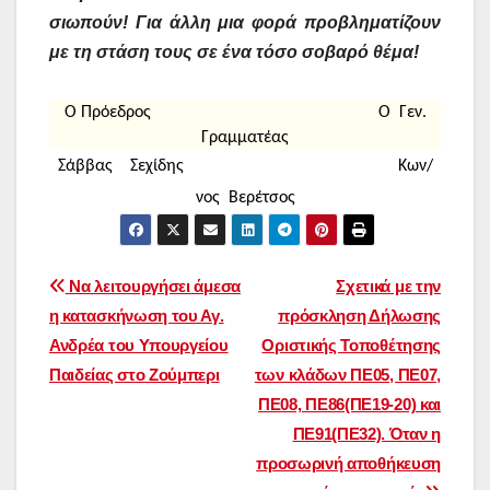
σιωπούν! Για άλλη μια φορά προβληματίζουν
με τη στάση τους σε ένα τόσο σοβαρό θέμα!
Ο Πρόεδρος Ο Γεν.
Γραμματέας
Σάββας Σεχίδης Κων/
νος Βερέτσος
Πλοήγηση
Να λειτουργήσει άμεσα
Σχετικά με την
η κατασκήνωση του Αγ.
πρόσκληση Δήλωσης
άρθρων
Ανδρέα του Υπουργείου
Οριστικής Τοποθέτησης
Παιδείας στο Ζούμπερι
των κλάδων ΠΕ05, ΠΕ07,
ΠΕ08, ΠΕ86(ΠΕ19-20) και
ΠΕ91(ΠΕ32). Όταν η
προσωρινή αποθήκευση