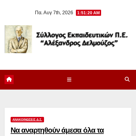
Μετάβαση
Πα. Αυγ 7th, 2026
1:51:21 AM
στο
περιεχόμενο
ΑΝΑΚΟΙΝΏΣΕΙΣ Δ.Σ.
Να αναρτηθούν άμεσα όλα τα