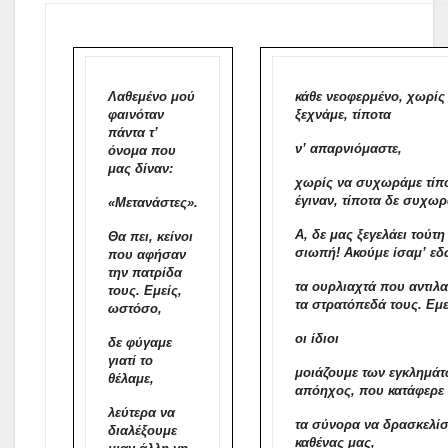
Λαθεμένο μού
κάθε νεοφερμένο, χωρίς 
φαινόταν
ξεχνάμε, τίποτα
πάντα τ’
ν’ απαρνιόμαστε,
όνομα που
μας δίναν:
χωρίς να συχωράμε τίπο
έγιναν, τίποτα δε συχωρ
«Μετανάστες».
Α, δε μας ξεγελάει τούτ
Θα πει, κείνοι
σιωπή! Ακούμε ίσαμ’ ε
που αφήσαν
την πατρίδα
τα ουρλιαχτά που αντιλ
τους. Εμείς,
τα στρατόπεδά τους. Εμε
ωστόσο,
οι ίδιοι
δε φύγαμε
γιατί το
μοιάζουμε των εγκλημάτ
θέλαμε,
απόηχος, που κατάφερε
λεύτερα να
τα σύνορα να δρασκελίσ
διαλέξουμε
καθένας μας,