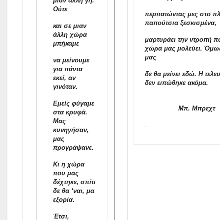
μιαν άλλη γη.
Ούτε
περπατώντας μες στο π
παπούτσια ξεσκισμένα,
και σε μιαν
άλλη χώρα
μαρτυράει την ντροπή π
μπήκαμε
χώρα μας μολεύει. Όμω
μας
να μείνουμε
για πάντα
δε θα μείνει εδώ. Η τελε
εκεί, αν
δεν ειπώθηκε ακόμα.
γινόταν.
Εμείς φύγαμε
Μπ. Μπρεχτ
στα κρυφά.
Μας
.
κυνηγήσαν,
μας
προγράψανε.
Κι η χώρα
που μας
δέχτηκε, σπίτι
δε θα ‘ναι, μα
εξορία.
Έτσι,