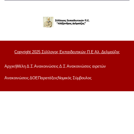
Copyright 2025 Σύλλογος Εκπαιδευτικών Π.Ε Αλ. Δελμούζος
Αρχική
Μέλη Δ.Σ.
Ανακοινώσεις Δ.Σ.
Ανακοινώσεις αιρετών
Ανακoινώσεις ΔΟΕ
Παρατάξεις
Νομικός Σύμβουλος