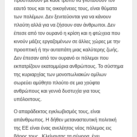
προσπαθούν με κάθε τρόπο να γλυτώσουν τον
εαυτό τους και τις οικογένειες τους, είναι θύματα
των πολέμων. Δεν ξενιτεύονται για να κάνουν
πλούτη αλλά για να ζήσουν σαν άνθρωποι. Δεν
έπεσε από τον ουρανό η κρίση και η φτώχεια που
κινούν μάζες εργαζομένων σε άλλες χώρες με την
προοπτική ή την αυταπάτη μιας καλύτερης ζωής.
Δεν έπεσαν από τον ουρανό οι πόλεμοι που
εκπατρίζουν εκατομμύρια ανθρώπους. Το σύστημα
της κυριαρχίας των μονοπωλιακών ομίλων
σωρεύει αμύθητο πλούτο σε μια χούφτα
ανθρώπους και γεννά δυστυχία για τους
υπόλοιπους.
Ο απαράδεκτος εγκλωβισμός τους, είναι
απάνθρωπος. Η δήθεν μεταναστευτική πολιτική
της ΕΕ είναι ένας ανελέητος νέος πόλεμος εις
βάρος τους.
Κλείνοντας
τα σύνορα, έχει