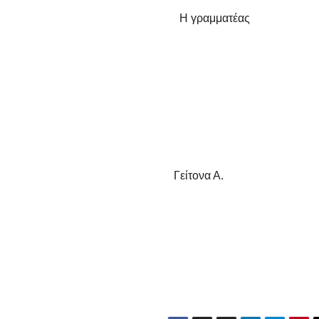
ος Η γραμματέας
Κ.
Γείτονα Α.