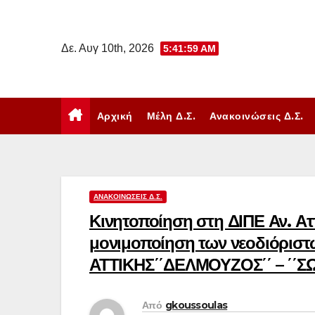
Μετάβαση
στο
Δε. Αυγ 10th, 2026
5:42:00 AM
περιεχόμενο
Αρχική
Μέλη Δ.Σ.
Ανακοινώσεις Δ.Σ.
ΑΝΑΚΟΙΝΏΣΕΙΣ Δ.Σ.
Κινητοποίηση στη ΔΙΠΕ Αν. Αττ
μονιμοποίηση των νεοδιόριστω
ΑΤΤΙΚΗΣ΄΄ΔΕΛΜΟΥΖΟΣ΄΄ – ΄΄Σ
Από
gkoussoulas