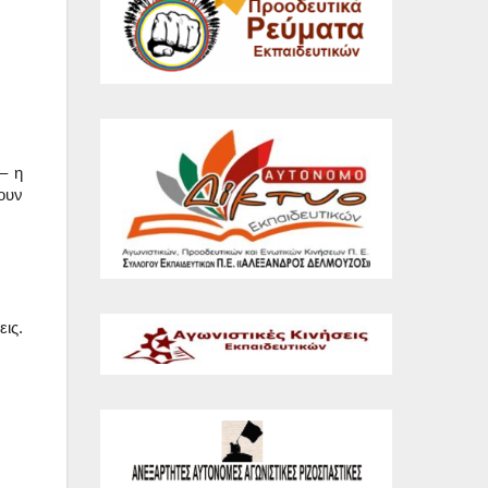
– η
ουν
ις.