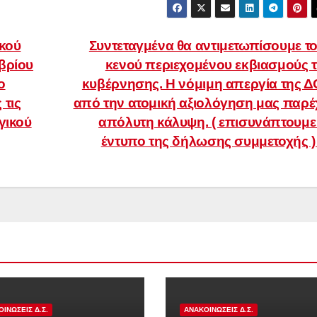
ικού
Συντεταγμένα θα αντιμετωπίσουμε τ
βρίου
κενού περιεχομένου εκβιασμούς 
ο
κυβέρνησης. Η νόμιμη απεργία της 
 τις
από την ατομική αξιολόγηση μας παρέ
γικού
απόλυτη κάλυψη. ( επισυνάπτουμε
έντυπο της δήλωσης συμμετοχής 
ΙΝΏΣΕΙΣ Δ.Σ.
ΑΝΑΚΟΙΝΏΣΕΙΣ Δ.Σ.