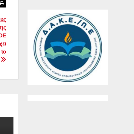
ους
της
ΔΟΕ
χει
 το
)